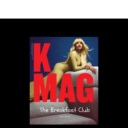
niepotrzebne są nam etykietki i podziały. One
często powstają dla korzyści politycznych. Tak
naprawdę jesteśmy tu wszyscy razem od
zawsze. Wystarczy się uważniej rozglądać,
spróbować się nawzajem zauważyć i zrozumieć.
Nie liczą się nazwy, liczą się ludzie.
Fani Catz ‘n Dogz mieli już okazję usłyszeć „Jestem”
w wersji klubowej, teraz premierę ma wersja
studyjna oraz teledysk wyreżyserowany przez
Pawła Fabjańskiego. Za produkcję klipu
odpowiedzialne było ShootMe Visual Artists.