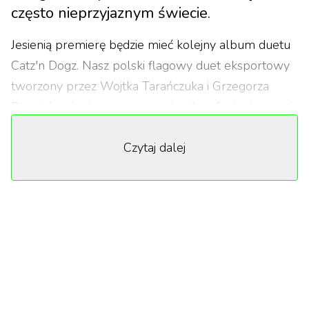
często nieprzyjaznym świecie.
Jesienią premierę będzie mieć kolejny album duetu
Catz'n Dogz. Nasz polski flagowy duet eksportowy
tworzony przez Wojtka Tarańczuka i Grzegorza
Demiańczuka tym razem postawił na fantastycznych
gości. Zaprosili do stworzenia albumu artystów,
Czytaj dalej
których cenią i słuchają na co dzień, którzy zachwycili
ich swoim talentem. Postawili na świetne głosy i
mądre teksty, na ważny przekaz – utwory
opowiadają o miłości, samotności, codziennych
zmaganiach, próbach szukania szczęścia w często
nieprzyjaznym świecie. Pierwszą odsłoną
nadchodzącego albumu jest utwór „Jestem” z
gościnnym udziałem Baascha.