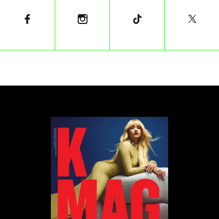
Bez względu jednak na zarzuty o nieadekwatność
tytułu płyty do jej zawartości, jest to chyba
najbardziej przebojowy album zespołu. Jak artyści
wykorzystają jego potencjał na koncertach?
Przekonamy się już wkrótce – Florence+The
Machine wystąpią na Orange Warsaw Festival 2022
już 4 czerwca.