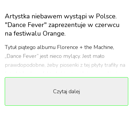
Artystka niebawem wystąpi w Polsce.
"Dance Fever" zaprezentuje w czerwcu
na festiwalu Orange.
Tytuł piątego albumu Florence + the Machine,
„Dance Fever” jest nieco mylący. Jest mało
prawdopodobne, żeby piosenki z tej płyty trafiły na
listę hitów kogoś, kto lubi zatracić się na parkiecie.
Wciąż sporo tu Florence, która znamy z
Czytaj dalej
poprzednich wydawnictw. Nie jest to jednak zarzut.
Materiał na płytę powstał w trakcie pandemii, która
na wielu artystów miała spory wpływ. Słuchając
„Dance Fever” można odnieść wrażenie, że Florence
również nie pozostawił obojętnej. Czuć, że artystka