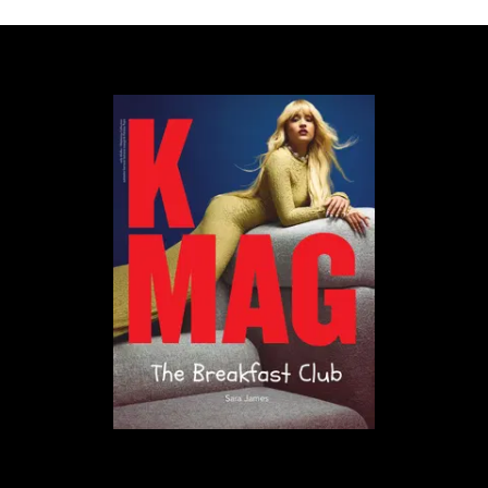
zwiastun:
Jenna Ortega – królowa krzyku
Ortega jest jedną z najbardziej rozchwytywanych
młodych aktorek. W tym roku mogliśmy oglądać ją
w długo wyczekiwanym sequelu „Soku z żuka” Tima
Burtona, gdzie wystąpiła u boku Winny Ryder,
Michaela Keatona, Willema Dafoe i Moniki Bellucci.
Inną głośną produkcją Ortegi był film „Dziewczyna
Millera”, opowiadający o skomplikowanej relacji
pomiędzy nauczycielem (w tej roli Martin Freeman)
oraz 18-letnią uczennicą. Scena ich zbliżenia stała się
viralem w sieci. Popularna aktorka zagrała ponadto
w teledysku Sabriny Carpenter do kawałka „Taste”.