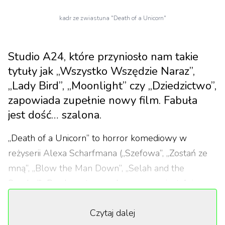
kadr ze zwiastuna "Death of a Unicorn"
Studio A24, które przyniosło nam takie
tytuły jak „Wszystko Wszędzie Naraz”,
„Lady Bird”, „Moonlight” czy „Dziedzictwo”,
zapowiada zupełnie nowy film. Fabuła
jest dość… szalona.
„Death of a Unicorn” to horror komediowy w
reżyserii Alexa Scharfmana („Szefowa”, „Zostań ze
mną”, „Blow the Man Down”, „Selah and the
Spades”). Producentem wykonawczym jest Ari
Aster, czyli reżyser filmów takich jak „Midsommar”
Czytaj dalej
oraz „Bo się boi”. To połączenie jest gwarancją