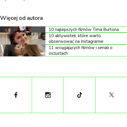
Więcej od autora
„
Myślę, że dobrze wiemy, co to jest. To
10 najlepszych filmów Tima Burtona
pieprzony jednorożec
”
mówi bohaterka
10 aktywistek, które warto
Jenny Ortegi w zwiastunie.
obserwować na Instagramie
11 wciągających filmów i seriali o
oszustach
Podczas gdy Elliot i Riley próbują ukryć swoją
zbrodnię, szef postanawia zbadać magiczne
właściwości zwierzęcia. W końcu odkrywają, że
jedną z tych właściwości jest lek na raka.
Premiera zapowiedziana jest na wiosnę 2025. Na tę
chwilę nie znamy daty polskiej premiery. Zobaczcie