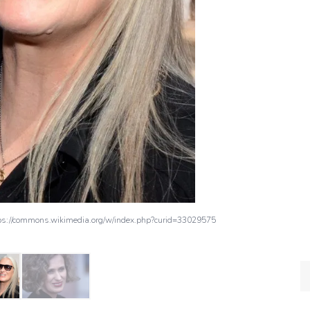
tps://commons.wikimedia.org/w/index.php?curid=33029575