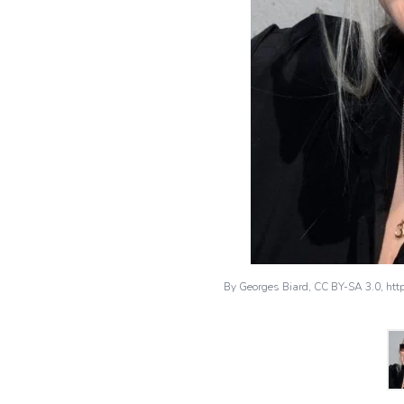
By Georges Biard, CC BY-SA 3.0, ht