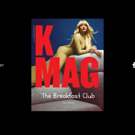
” (reż. Yasujirō Ozu, 1953 r.)
er