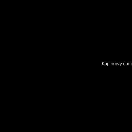
„Tokijska opowieść
Kup nowy num