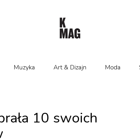
Muzyka
Art & Dizajn
Moda
rała 10 swoich
w