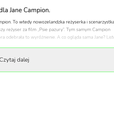
la Jane Campion.
ion. To wtedy nowozelandzka reżyserka i scenarzystk
szy reżyser za film „Psie pazury”. Tym samym Campion
która odebrała to wyróżnienie. A co ogląda sama Jane? List
Czytaj dalej
jając szklany sufit
AFTY, nagradzana była również w Cannes i Wenecji. To 
ę Akademii zdobyła w 1994 roku za najlepszy scenariusz
 również nominowana w kategorii najlepszy reżyser,
Listę Schindlera”. Największą sławę przyniosło jej
 western z Benedictem Cumberbatchem oraz Kirsten Dunst