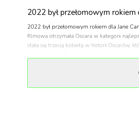
2022 był przełomowym rokiem d
2022 był przełomowym rokiem dla Jane Camp
filmowa otrzymała Oscara w kategorii najlep
stała się trzecią kobietą w historii Oscarów, 
jej ulubionych filmów znajdziecie poniżej.
Kobiety w Hollywood, czyli przebi
Ma na koncie jednego Złotego Globa i dwie B
jej pierwszy Oscar. Swoją pierwszą statuetk
oryginalny do filmu „Fortepian”. Wtedy była
jednakże nagrodę zdobył Steven Spielberg za „
wyróżnienie za „Psie Pazury” – intrygujący
2021 roku.