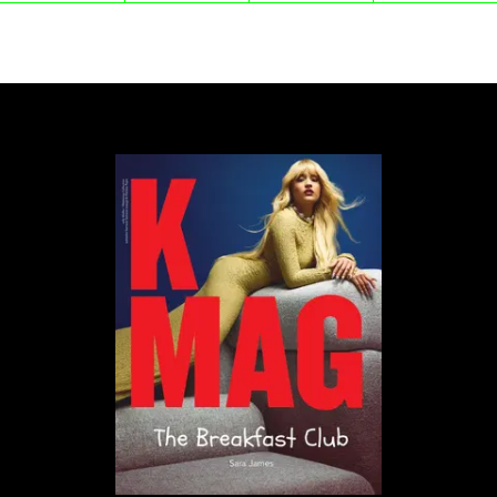
W piątek Anonymous nie tylko unieszkodliwili
stronę rosyjskiego ministerstwa obrony, ale także
włamali się na serwery ministerstwa i udostępnili w
sieci pozyskaną baze danych. Znajdowały się w niej
adresy mailowe oraz numery telefonów rosyjskich
dygnitarzy. Mijały kolejne godziny, a ataki nie
ustawały. Strona Kremlu, prezydenta Federacji
Rosyjskiej, Dumy Państwowej, agencji Interfax,
resortu energetyki... – Hej, Gazprom, chcecie zagrać