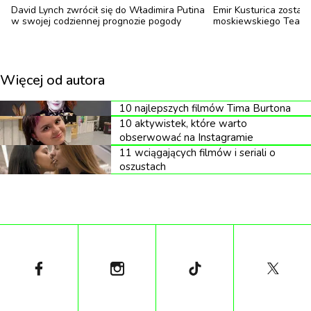
David Lynch zwrócił się do Władimira Putina
Emir Kusturica został
czekać. Niedługo później padły pierwsze rządowe
w swojej codziennej prognozie pogody
moskiewskiego Teatru 
strony oraz serwis propagandowej telewizji
rządowej Russia Today.
Więcej od autora
10 najlepszych filmów Tima Burtona
10 aktywistek, które warto
obserwować na Instagramie
11 wciągających filmów i seriali o
oszustach