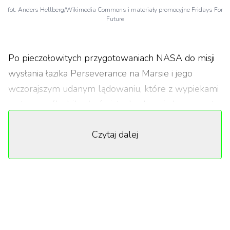
fot. Anders Hellberg/Wikimedia Commons i materiały promocyjne Fridays For
Future
Po pieczołowitych przygotowaniach NASA do misji
wysłania łazika Perseverance na Marsie i jego
wczorajszym udanym lądowaniu, które z wypiekami
na twarzy śledził cały świat, eksploracja kosmosu to
temat, który nie schodzi z uwagi mediów. Swoje trzy
Czytaj dalej
grosze w tej kwestii postanowiła niedawno dodać
najsłynniejsza młoda aktywistka klimatyczna na
świecie – Greta Thunberg. Organizacja przez nią
założona, Fridays for Future (w Polsce znana jako
Młodzieżowy Strajk Klimatyczny), opublikowała na
YouTubie krótki satyryczny klip zatytułowany „1%".