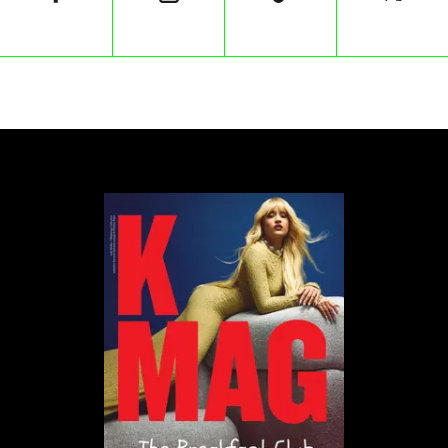
podbijaniu Marsa. Pozostałym dziewięćdziesięciu
dziewięciu procentom lepiej jest skupić się na
poprawianiu sytuacji klimatycznej na Ziemi.
„
– Chcieliśmy podkreślić czysty nonsens
sytuacji. Rządowo finansowane programy
kosmiczne i finansowe ultra-elity są
niesamowicie skoncentrowane na Marsie –
jednak większość ludzkości nigdy nie będzie
miała szansy na odwiedzenie czy życie na tej
planecie. Nie jest to spowodowane brakiem
środków, ale faktem, że nasze globalne
systemy o nas nie dbają i odmawiają
podjęcia słusznych działań. Jako że 99%