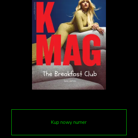
Do sprawy odniosła się już stołeczna policja. Ze
wstępnych ustaleń wynika, że cała akcja
najprawdopodobniej została zaaranżowana przez
influencera. Przed incydentem samochody zostały
przywiezione na lawetach, a następnie w ten sam
sposób odwiezione.
Kup nowy numer