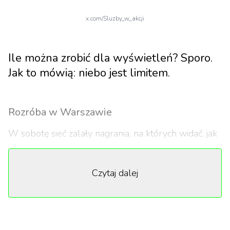
x.com/Sluzby_w_akcji
Ile można zrobić dla wyświetleń? Sporo.
Jak to mówią: niebo jest limitem.
Rozróba w Warszawie
W sobotę sieć zalały nagrania, na których widać, jak
influencer Crawly oraz grupa młodych ludzi
demoluje auta w stolicy. Influencer przewodzi
Czytaj dalej
grupie, która wskakuje na dachy aut. Nastolatkowie
mają na głowie kartony. W pewnym momencie ktoś
odważył się zwrócić im uwagę, za co został
zaatakowany gaśnicą.