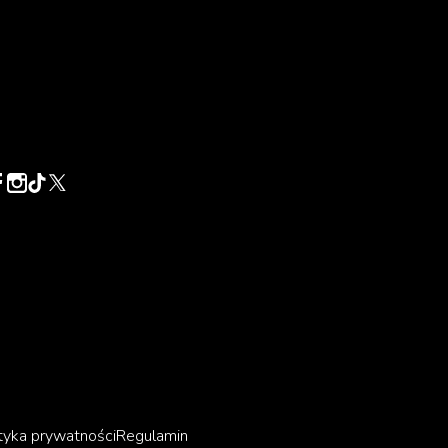
ilu
,
tyka prywatności
Regulamin