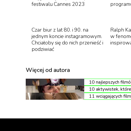
festiwalu Cannes 2023
program
Czar biur z lat 80. i 90. na
Ralph Ka
jednym koncie instagramowym.
w fenome
Chciałoby się do nich przenieść i
inspirow
podziwiać
Więcej od autora
Po sobotniej gali Doda zaskoczyła fanów inform
10 najlepszych film
10 aktywistek, któr
11 wciągających film
„
Kochani, otrzyjcie łzy, nie atakujcie 
dla mnie samo bycie w top 5 najleps
wyróżnieniem dla „Aquarii”. To mały 