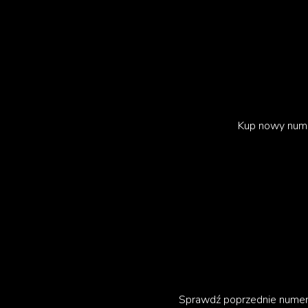
20 latach! Karierę zamierzam zakończy
mój. Na pewno za całokształt. A tera
teledysku, którego premiera miała mie
na Instagramie.
Kup nowy num
Mowa o klipie do utworu „Zatańczę z Anioła
albumie „Aquaria”. To piosenka o walce z ch
choroba duszy, czyli czegoś nienamacalnego, a
głos zamknięci w ciasnych, czterech ścianach
Doda wielokrotnie opowiedziała o tym, jak w
Artystka cierpiała na depresję i miała ataki pan
Sprawdź poprzednie nume