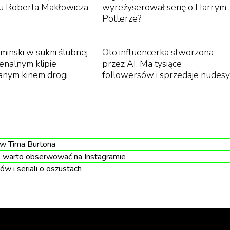
u Roberta Makłowicza
wyreżyserował serię o Harrym
Potterze?
minski w sukni ślubnej
Oto influencerka stworzona
nalnym klipie
przez AI. Ma tysiące
anym kinem drogi
followersów i sprzedaje nudesy
acją, że jej kolejna płyta będzie ostatnią.
ów Tima Burtona
e warto obserwować na Instagramie
ów i seriali o oszustach
Fryderyków ani Mroza, bo jest płyta jest wspaniała, a
zych albumów tego roku jest wystarczającym
krok dla Dody, ale ogromny dla branży. Doceńmy to