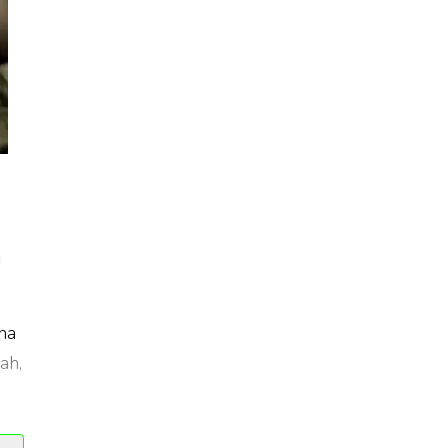
a
na
ah,