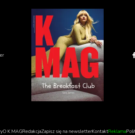
ć po kolejnej płycie, więc Fryderyk będzie jeszcze
z najważniejsze. Co sądzicie o moim najnowszym
jsce kilka godzin temu?
”
napisała Doda na swoim prof
er
mi”, prawdopodobnie najbardziej mrocznego utworu na
orobą oraz zwycięstwie nad nią. „Ta choroba to DEPRESJA
le istniejącego. Potrafi wciągnąć w mrok, gdzie tracimy
 swojego umysłu” – czytamy w oficjalnym opisie
płynęła na nią relacja z byłym mężem Emilem Stępniem.
iki.
ry
O K MAG
Redakcja
Zapisz się na newsletter
Kontakt
Reklama
Poli