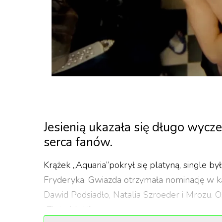
Jesienią ukazała się długo wycz
serca fanów.
Krążek „Aquaria”pokrył się platyną, single by
Fryderyka. Gwiazda otrzymała nominację w ka
Dawid Podsiadło, Natalia Szroeder i Mrozu.
„Złote bloki”.