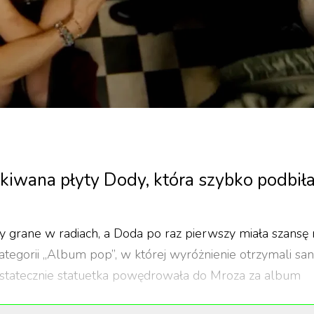
ekiwana płyty Dody, która szybko podbił
ły grane w radiach, a Doda po raz pierwszy miała szansę 
tegorii „Album pop”, w której wyróżnienie otrzymali san
 Ostatecznie statuetka powędrowała do Mroza za album