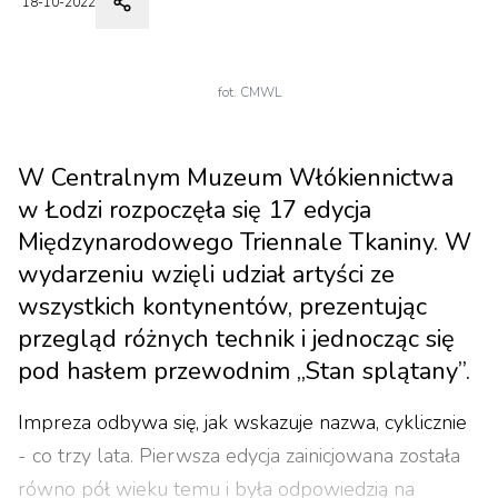
18-10-2022
fot. CMWL
W Centralnym Muzeum Włókiennictwa
w Łodzi rozpoczęła się 17 edycja
Międzynarodowego Triennale Tkaniny. W
wydarzeniu wzięli udział artyści ze
wszystkich kontynentów, prezentując
przegląd różnych technik i jednocząc się
pod hasłem przewodnim „Stan splątany”.
Impreza odbywa się, jak wskazuje nazwa, cyklicznie
- co trzy lata. Pierwsza edycja zainicjowana została
równo pół wieku temu i była odpowiedzią na