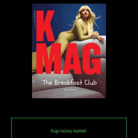
charakterowi wydarzenia zapoznać się można z
różnymi punktami widzenia, wynikającymi także z
różnic geograficznych i kulturowych. Dotknięto też
tematu poszukiwania i kształtowania się tożsamości,
poczucia trwałości, relacji człowieka z innymi
gatunkami i architektury z rytmem natury.
„Pomimo różnic wszystkie prace łączy element
wspólny – poruszane przez artystów wątki
skupiają się wokół problemów współczesności,
które dotykają nas wszystkich niezależnie od
pochodzenia, płci czy pozycji społecznej”, czytamy
na stronie CMWŁ.
Kup nowy numer