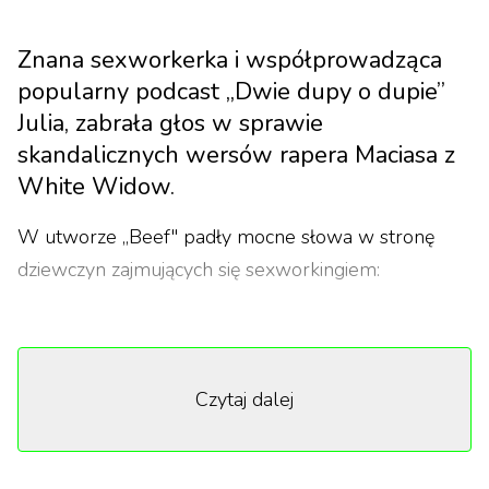
Znana sexworkerka i współprowadząca
popularny podcast „Dwie dupy o dupie”
Julia, zabrała głos w sprawie
skandalicznych wersów rapera Maciasa z
White Widow.
W utworze „Beef" padły mocne słowa w stronę
dziewczyn zajmujących się sexworkingiem:
„Rozj*bałem chłopa w Supreme, to był
designerski wpi*rdol Ona po kątach się k*rwi,
Czytaj dalej
mówi, że jest sexworkerką Ja pracowałem na
życie, zawijałem to w sreberko Ty wypracowałeś