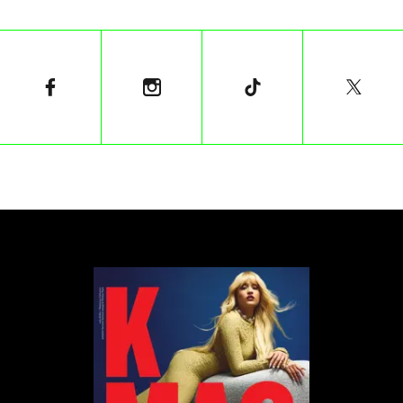
tyle, że pan poznał nowe słowo xd
”
napisała Trampovitz na Instagramie.
Czy odważny wpis modelki w mediach
społecznościowych otworzy dyskusję na temat
sexworkingu i wszechobecnej w polskiej muzyce
rap mizoginii? Miejmy nadzieję, że tak.