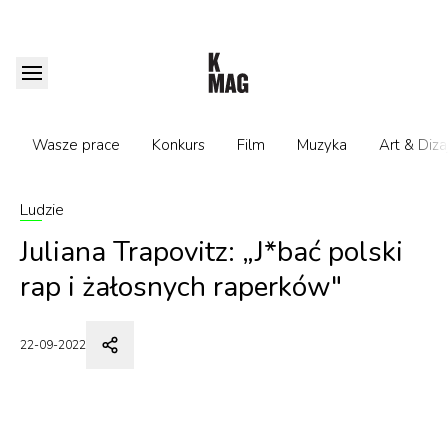
Wasze prace
Konkurs
Film
Muzyka
Art & Diza
Ludzie
Juliana Trapovitz: „J*bać polski
rap i żałosnych raperków"
22-09-2022