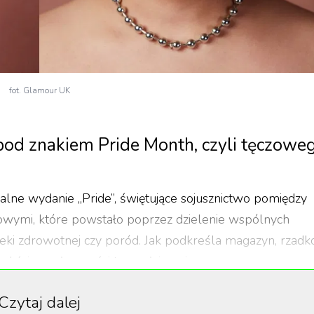
fot. Glamour UK
od znakiem Pride Month, czyli tęczowe
cjalne wydanie „Pride”, świętujące sojusznictwo pomiędzy
ciowymi, które powstało poprzez dzielenie wspólnych
pieki zdrowotnej czy poród. Jak podkreśla magazyn, rzadk
kście społeczności transpłciowej.
pracownik ośrodka pomocy społecznej dla dzieci. W
Czytaj dalej
kcie płci, ciąży, reakcjach w sieci, swoim doświadczeniu z