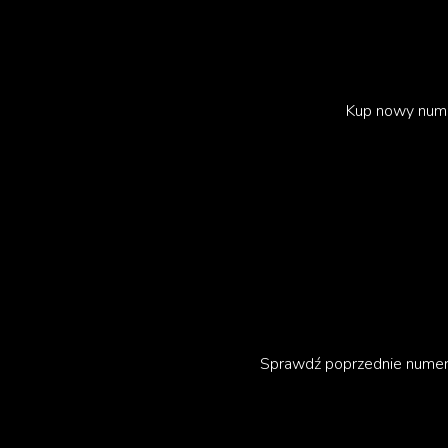
Kup nowy num
Sprawdź poprzednie nume
W marcu Brown założył bloga „Up The Duff Man
doświadczeniami. „Chciałem stworzyć bezpiec