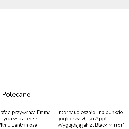
ów na temat osób transłpciowych. Już niedługo natomiast
 Miracle of Male Birth)”.
zyzną i istnieję. Bez względu na to, co kto mówi,
zyn.
niespodziewanie zaszedł w ciążę z osobą partnerską —
Polecane
azdą TikToka. Wcześniej z powodów zdrowotnych przestał
dla niego prawdziwym szokiem. „Mój świat się zatrzymał.
Dafoe przywraca Emmę
Internauci oszaleli na punkcie
myła się” – wspomina.
życia w trailerze
gogli przyszłości Apple.
ilmu Lanthimosa
Wyglądają jak z „Black Mirror”