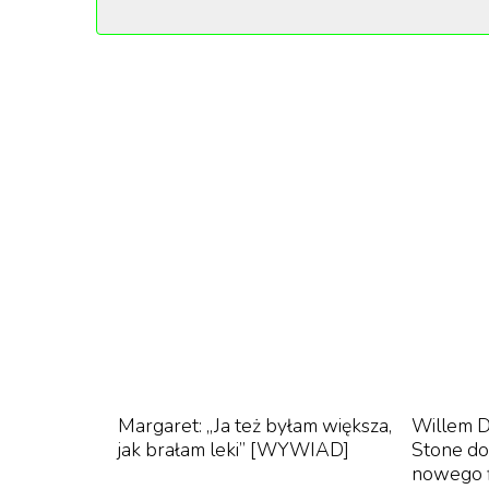
opieką zdrowotną, a także odniósł się do mit
ukaże się jego książka „My Daddy's Belly (The
„
Jestem ciężarnym transpłciowym mężc
jestem żywym dowodem
”
cytuje maga
Brown jest transpłciowym mężczyzna, który 
Bailey J Mills, niebinarną drag queen i gwi
brać testosteron. Wynik testu ciążowego był 
Margaret: „Ja też byłam większa,
Willem 
Cała męskość, na którą tyle pracowałem, roz
jak brałam leki” [WYWIAD]
Stone do 
nowego f