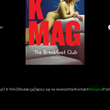
er
Hover to play
ry
O K MAG
Redakcja
Zapisz się na newsletter
Kontakt
Reklama
Poli
”, gdzie zaczął dzielić się z internautami swoimi
zną przestrzeń dla siebie oraz dla innych, aby pomóc im