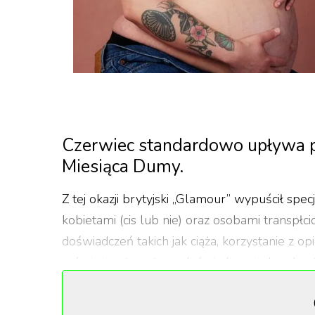
Czerwiec standardowo upływa p
Miesiąca Dumy.
Z tej okazji brytyjski „Glamour” wypuścił spe
kobietami (cis lub nie) oraz osobami transpł
doświadczeń takich jak ciąża, korzystanie z o
mówi się o tego typu doświadczeniach w konte
Gwiazdą okładki jest Logan Brown, 27-letni 
wywiadzie okładkowym
opowiedział on o kore