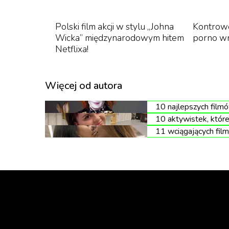
Polski film akcji w stylu „Johna
Kontrowe
TikTok
Wicka” międzynarodowym hitem
porno w
Netflixa!
Więcej od autora
10 najlepszych film
10 aktywistek, któr
11 wciągających film