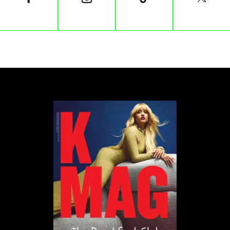
Skarbnica pamiątek
V&A East Storehouse reprezentuje nowatorskie
podejście do dostępności muzealnych zbiorów. W
przeciwieństwie do tradycyjnych archiwów, obiekt
umożliwi zwiedzającym interakcję z kolekcjami w
sposób bardziej bezpośredni. W projekcie
uwzględniono trzy różne strefy przeznaczone na
wystawy tematyczne, instalacje audiowizualne oraz
obszary do samodzielnego studiowania. Ponadto
inicjatywę „Zamów obiekt”, która pozwoli