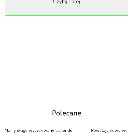
Czytaj dalej
instrumenty muzyczne oraz inne artefakty
odzwierciedlające jego innowacyjne podejście
artystyczne.
Ta obszerna kolekcja ma na celu przedstawienie
wielowymiarowej tożsamości Bowiego oraz jego
wpływu na muzykę i kulturę. Jak zauważył Tim
Reeve, zastępca dyrektora V&A, centrum odsłoni
„historie związane z tworzeniem niektórych
ikonicznych albumów i postaci Bowiego”,
podkreślając jego wpływ na współczesnych
artystów, takich jak Lana Del Rey czy Lil Nas X.
Polecane
Mamy długo wyczekiwany trailer do
Powstaje nowa wersja