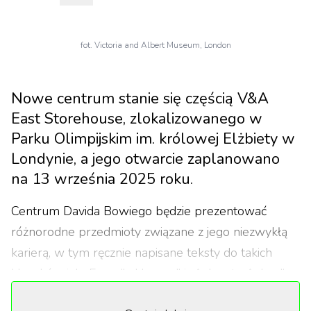
fot. Victoria and Albert Museum, London
Nowe centrum stanie się częścią V&A
East Storehouse, zlokalizowanego w
Parku Olimpijskim im. królowej Elżbiety w
Londynie, a jego otwarcie zaplanowano
na 13 września 2025 roku.
Centrum Davida Bowiego będzie prezentować
różnorodne przedmioty związane z jego niezwykłą
karierą, w tym ręcznie napisane teksty do takich
klasyków jak „Fame", „Heroes" i „Ashes to Ashes",
kostiumy z legendarnej postaci Ziggy'ego Stardusta,