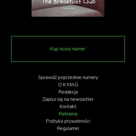
odwiedzającym na dokładne przestudiowanie
konkretnych przedmiotów z kolekcji.
Kup nowy numer
Sprawdź poprzednie numery
O K MAG
Redakcja
Zapisz się na newsletter
Kontakt
Reklama
Polityka prywatności
Regulamin
fot. Victoria and Albert Museum, London