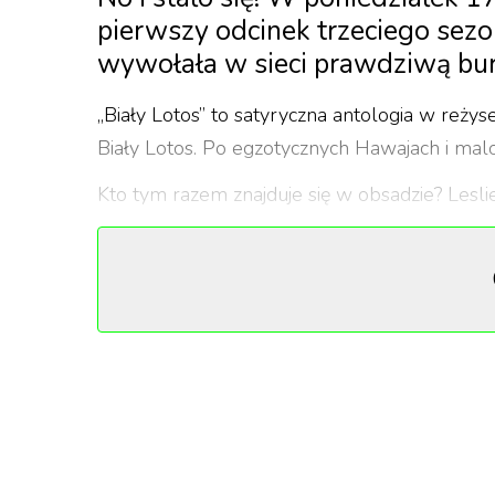
pierwszy odcinek trzeciego sezo
wywołała w sieci prawdziwą bur
„Biały Lotos” to satyryczna antologia w reżyse
Biały Lotos. Po egzotycznych Hawajach i malo
Kto tym razem znajduje się w obsadzie? Leslie 
Monaghan („Detektyw”) grają trzy przyjaciółk
przerwie. Walton Goggins („Nienawistna ósem
parę, którą dzieli spora różnica wieku. Jason 
małżeństwem Rafliffów, natomiast role ich dz
Sam Nivola („Para idealna”) i Patrick Schwarz
W roli jednej z pracownic hotelu możemy zoba
aktorski. Jedyną powracającą członkinią obsad
kierowniczka spa w „Białym Lotosie” na Hawa