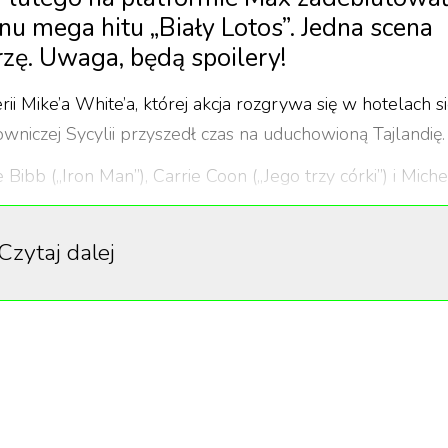
nu mega hitu „Biały Lotos”. Jedna scena
zę. Uwaga, będą spoilery!
rii Mike’a White’a, której akcja rozgrywa się w hotelach si
wniczej Sycylii przyszedł czas na uduchowioną Tajlandię.
Bibb („Iron Man”), Carrie Coon („Jego trzy córki”) i Miche
i, które wybrały się we wspólną podróż po dłuższej
ka”) i Aimee Lou Wood („Sex Education”) wcielają się w
Czytaj dalej
Issaacs („Harry Potter”) i Parkey Posey („Schody”) są
ieci odgrywają Sarah Catherine Hook („Okrutne intencje”)
enegger („Gen V”).
czyć gwiazdę k-popu, Lisę, dla której jest to debiut
y miała być Natasha Rotwell jako Belinda, czyli
jach”. Na widzów czekała jednak niespodzianka, bowiem 