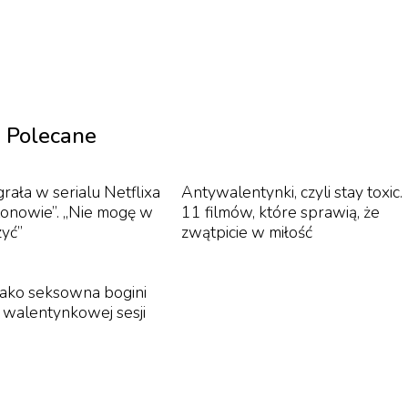
ries). Chociaż poznaliśmy go w pierwszym sezonie,
im, gdy zaplanował intrygę przeciwko swojej ukochanej
jalnie jedynym członkiem obsady, który pojawia się we
Polecane
rała w serialu Netflixa
Antywalentynki, czyli stay toxic.
tonowie”. „Nie mogę w
11 filmów, które sprawią, że
 duże emocje. Między innymi za sprawą zupełnie nowej
zyć”
zwątpicie w miłość
de Veera, która podzieliła widzów. Zdaniem wielu osób je
ka z drugiego sezonu.
jako seksowna bogini
w walentynkowej sesji