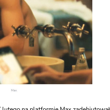
Max
17 lutego na platformie Max zadebiutował