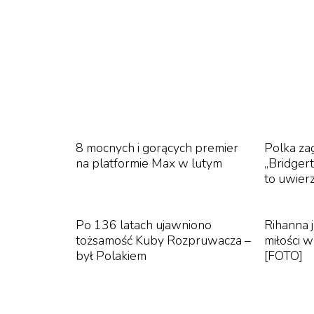
w pierwszym odcinku pojawił się Greg (Jon G
prawdziwe zamieszanie zrobił dopiero w drug
Tanyi (Jennifer Coolidge). Jon Gries jest ofic
wszystkich trzech sezonach!
Witajcie w Tajlandii!
8 mocnych i gorących premier
Polka zag
na platformie Max w lutym
„Bridger
Pierwszy odcinek trzeciego sezonu przyniósł
to uwier
czołówki, również autorstwa Cristobala Tapii 
znacznie mniej chwytliwa niż viralowa czołów
Po 136 latach ujawniono
Rihanna 
tożsamość Kuby Rozpruwacza –
miłości 
był Polakiem
[FOTO]
TikTok