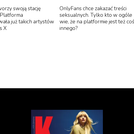
worzy swoją stację
OnlyFans chce zakazać treści
 Platforma
seksualnych. Tylko kto w ogóle
ała już takich artystów
wie, że na platformie jest też co
as X
innego?