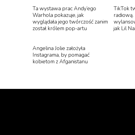
Ta wystawa prac Andy’ego
TikTok t
Warhola pokazuje, jak
radiową.
wyglądała jego twórczość zanim
wylansow
został królem pop-artu
jak Lil N
Angelina Jolie założyła
Instagrama, by pomagać
kobietom z Afganistanu