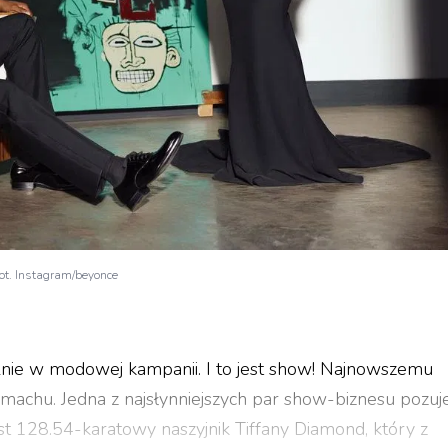
fot. Instagram/beyonce
nie w modowej kampanii. I to jest show! Najnowszemu
ozmachu. Jedna z najsłynniejszych par show-biznesu pozuj
est 128.54-karatowy naszyjnik Tiffany Diamond, który z