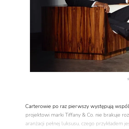
Carterowie po raz pierwszy występują wspól
projektowi marki Tiffany & Co. nie brakuje r
aranżacji pełnej luksusu, czego przykładem j