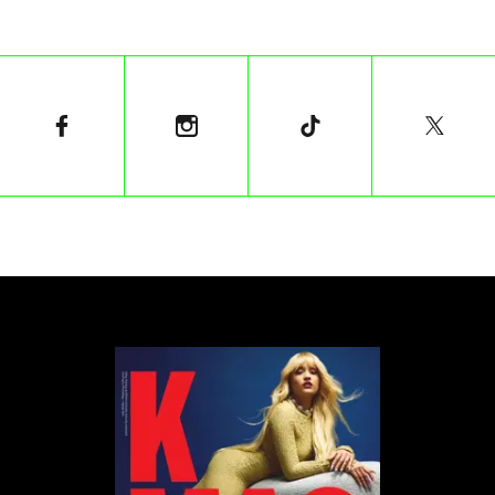
wystawę o tytule „Andy Warhol: Przegląd
portretów i rysunków figuratywnych z połowy lat
50.” rzuca nowe światło na specyfikę twórczości
króla pop-artu i pokazuje jej niespopularyzowany
charakter. Zbiór składa się z prawie dwudziestu
rysunków, z których większości po raz pierwszy
prezentowana jest publiczności. Każda z
wyselekcjonowanych prac znajdowała się w majątku
artysty, a po jego śmierci, w zgodzie z jego wolą,
została przekazana sygnowanej nazwiskiem
Warhola –Fundacji Sztuk Wizualnych, która
przekazała galerii egzemplarze ilustracji, potrzebne
do stworzenia ekspozycji. Dodatkowo, w oparciu o tę
inicjatywę powstanie siedemdziesięciostronicowy
katalog upamiętniający wystawę.