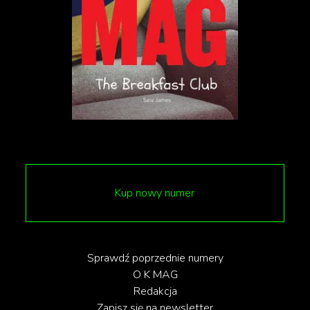
Najnowsza prezentacja prac Andy’ego Warhola
sprzed kilkudziesięciu lat pokazuje, że już wtedy
przejawiał fascynację zarówno sławą, jak i w ogóle
popkulturą. Zgromadzone przez galerię w
Indianapolis obrazy skupiają się na minimalistycznych
liniach, które przedstawiają wizerunek wytwornych
kobiet ze świata mody, ówczesnych pomniejszych
aktorów i nie tylko. Pokazane na wystawie ilustracje
to nie tylko z pozoru prymitywne szkice
Kup nowy numer
obiecującego artysty. Kryją się w nich pewna
oryginalność, precyzja obserwacji, a nawet humor i
erudycja.
Sprawdź poprzednie numery
O K MAG
Redakcja
O Warholu trudno zapomnieć
Zapisz się na newsletter