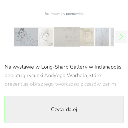
fot. materiały promocyjne
Na wystawie w Long-Sharp Gallery w Indianapolis
debiutują rysunki Andy’ego Warhola, które
prezentują obraz jego twórczości z czasów, zanim
osiągnął komercyjny sukces. Nieznane dotąd prace
prezentują zalążki idei, które towarzyszyły mu w
Czytaj dalej
późniejszych etapach kariery. Wielowymiarowa i
pełna sprzeczności postać, jaką wykreował Andy
Warhol wciąż intryguje, dlatego warto cofnąć się w