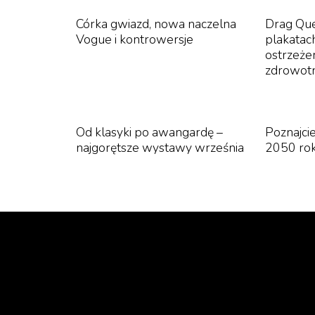
Córka gwiazd, nowa naczelna
Drag Qu
Vogue i kontrowersje
plakatac
ostrzeże
zdrowot
Od klasyki po awangardę –
Poznajcie
najgorętsze wystawy września
2050 ro