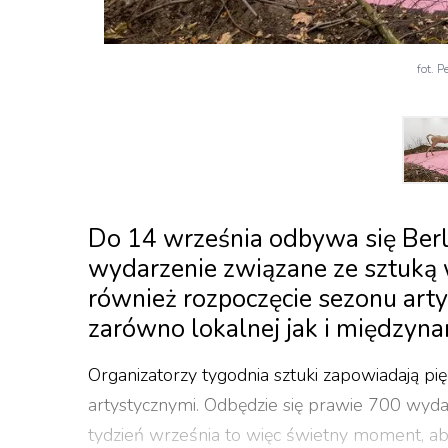
fot. 
Do 14 września odbywa się Berli
wydarzenie związane ze sztuką 
również rozpoczęcie sezonu arty
zarówno lokalnej jak i międzyn
Organizatorzy tygodnia sztuki zapowiadają p
artystycznymi. Odbędzie się prawie 700 wyda
tydzień września to więc świetny moment, aby