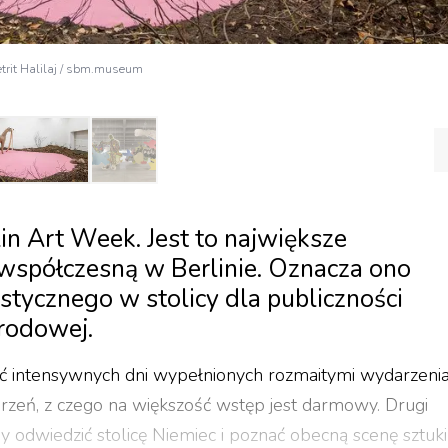
Petrit Halilaj / sbm.museum
n Art Week. Jest to największe
współczesną w Berlinie. Oznacza ono
stycznego w stolicy dla publiczności
arodowej.
ięć intensywnych dni wypełnionych rozmaitymi wydarzeni
rzeń, z czego na większość wstęp jest darmowy. Drugi
 odwiedzić stolicę Niemiec i poznać obecną scenę sztuki