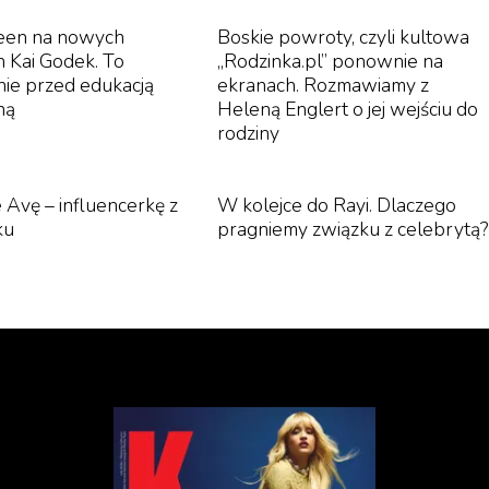
een na nowych
Boskie powroty, czyli kultowa
h Kai Godek. To
„Rodzinka.pl” ponownie na
nie przed edukacją
ekranach. Rozmawiamy z
ną
Heleną Englert o jej wejściu do
rodziny
 Avę – influencerkę z
W kolejce do Rayi. Dlaczego
ku
pragniemy związku z celebrytą?