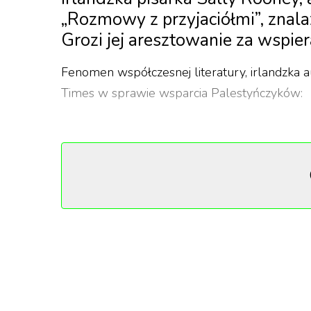
„Rozmowy z przyjaciółmi”, znala
Grozi jej aresztowanie za wspier
Fenomen współczesnej literatury, irlandzka a
Times w sprawie wsparcia Palestyńczyków:
„Moje książki, przynajmniej na razie, 
dostępne w księgarniach, a nawet su
publiczny wyemitował również dwie z
regularnie płaci mi pozostałe honorar
dochody z mojej pracy, jak również og
Akcję Palestyńską i akcję bezpośred