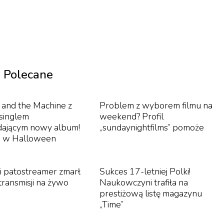
ą nie tylko książkowe wersje bestsellerów, takich jak
 ale również adaptacje powieści dla BBC. Zgodnie z jej
tanie dochodów ze swojej pracy na wsparcie Palestine
lifikowanej przez Wielką Brytanię jako terrorystyczna.
do tantiem z książek, ale i ma zamiar przeznaczyć honorar
Polecane
ania, które państwo zakazało.
 and the Machine z
Problem z wyborem filmu na
singlem
weekend? Profil
dającym nowy album!
„sundaynightfilms” pomoże
 jest niczym nowym. Już w 2021 roku pisarka publicznie
a w Halloween
iając przetłumaczenia tytułu „Gdzie jesteś, piękny świec
popierał bojkotu Izraela. Rooney podkreślała wówczas, ż
i patostreamer zmarł
Sukces 17-letniej Polki!
języku hebrajskim, ale tylko poprzez wydawnictwo
transmisji na żywo
Naukowczyni trafiła na
prestiżową listę magazynu
„Time”