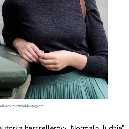
allyrooneyofficial/Instagram
autorka bestsellerów „Normalni ludzie” i