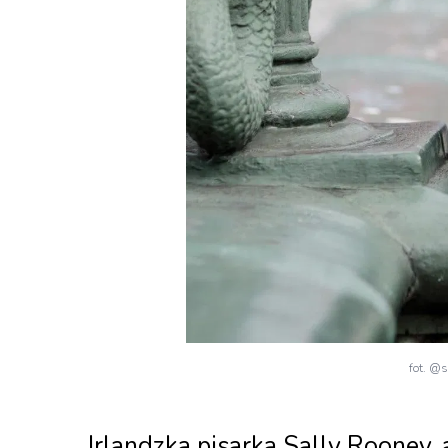
fot. @s
Irlandzka pisarka Sally Rooney, 