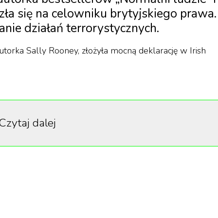
zła się na celowniku brytyjskiego prawa.
anie działań terrorystycznych.
utorka Sally Rooney, złożyła mocną deklarację w Irish
są nadal wydawane w Wielkiej Brytanii i są szeroko
Czytaj dalej
permarketach. W ostatnich latach brytyjski nadaw
nakomite adaptacje moich powieści i dlatego
ia. Chcę, aby było jasne, że zamierzam wykorzystać 
ólnie z mojej platformy publicznej, aby nadal wspie
nią przeciwko ludobójstwu w każdy możliwy sposób