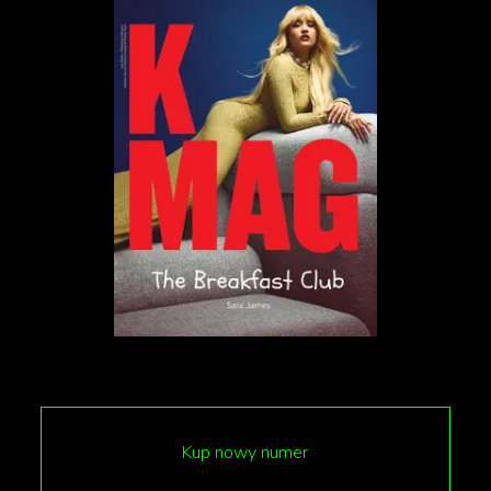
lat jej odpowiedź wcale się nie zmieniła.
„
Bardzo chciałabym go spotkać. Może w
towarzystwie kogoś trzeciego. Mam
pytania
”
wyznała wokalistka.
Odpowiedź Grande wywołała w sieci spore
poruszenie. Jeffrey Dahmer, nazywany kanibalem z
Milkwaukee, był słynnym seryjnym mordercą, który
w latach 1978-1991 zabił 17 mężczyzn i chłopców.
Dahmer zmarł w 1994 roku w wyniku ataku innego
Kup nowy numer
więźnia. W serialu Neflixa „Dahmer Potwór: Historia