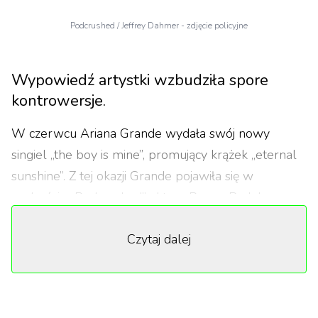
Podcrushed / Jeffrey Dahmer - zdjęcie policyjne
Wypowiedź artystki wzbudziła spore
kontrowersje.
W czerwcu Ariana Grande wydała swój nowy
singiel „the boy is mine”, promujący krążek „eternal
sunshine”. Z tej okazji Grande pojawiła się w
podcaście „Podcrushed” aktora Penna Badgleya
(„Ty”), który wystąpił w klipie do „the boy is mine”. W
Czytaj dalej
wideo artystka wciela się w rolę stalkerki, co
wywołało pytanie o złoczyńców i seryjnych
morderców. Gwiazda opowiedziała o nietypowej
sytuacji, do której doszło kilka lat temu podczas sesji