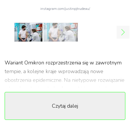
instagram.com/justinpjtrudeau/
Wariant Omikron rozprzestrzenia się w zawrotnym
tempie, a kolejne kraje wprowadzają nowe
obostrzenia epidemiczne. Na nietypowe rozwiązanie
zdecydowały się władze francuskiej prowincji
Quebec w Kanadzie. Od 18 stycznia każdy, kto
Czytaj dalej
będzie chciał zrobić zakupy w sklepie z alkoholami
bądź legalną marihuaną, będzie musiał okazać
dowód szczepienia. To jednak wcale nie koniec,