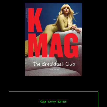
między 22 a piątą rano.
W dniach 31 grudnia - 6 stycznia w prowincji
odnotowano 109 tysięcy nowych przypadków
(średnio ok. 15 tys. przypadków dziennie). Minister
zdrowia Christian Dubé szacuje, że do połowy
stycznia liczba pacjentów szpitali wzrośnie nawet o
tysiąc (z 2 tys. na 3 tys.). Może być to katastofalne w
skutkach, ponieważ blisko 20 tys. pracowników
służby zdrowia nie przychodzi do pracy z powodu
zachorowań na koronawirusa.
Kup nowy numer