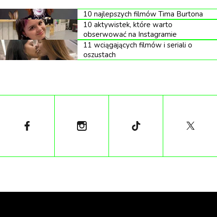
10 najlepszych filmów Tima Burtona
10 aktywistek, które warto
Jak się okazuje, ograniczenie dostępu do sklepów z
obserwować na Instagramie
11 wciągających filmów i seriali o
alkoholem i marihuaną okazał się strzałem w
oszustach
dziesiątkę, ponieważ dzienna liczba rejestracji na
szczepienia wzrosła czterokrotnie (z 1,5 tys. na 6
tys.). Obecnie 45 proc. osób leczonych na
koronawirusa w Quebecu stanowią osoby
niezaszczepione, choć jest to zaledwie 12,8 proc.
wszystkich mieszkańców. Prowincję Quebec
zamieszkuje łącznie ponad 8 milionów ludzi.
Dowód szczepienia jest już wymagany w
placówkach służby zdrowia, teatrach, barach, a
także halach sportowych oraz koncertowych. Od
Sylwestra obowiązuje również godzina policyjna