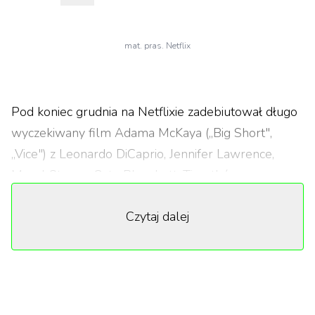
mat. pras. Netflix
Pod koniec grudnia na Netflixie zadebiutował długo
wyczekiwany film Adama McKaya („Big Short",
„Vice") z Leonardo DiCaprio, Jennifer Lawrence,
Meryl Streep, Cate Blanchett, Timothéem
Chalametem i Arianą Grande. Czarna komedia „Nie
Czytaj dalej
patrz w górę" opowiada historię dwóch
astronomów, którzy wyruszają w tournée po
mediach, aby ostrzec ludzkość przez zmierzającą w
stronę Ziemi zabójczą kometą. W jednej ze scen
bohater grany przez Leonardo DiCaprio zachęca do