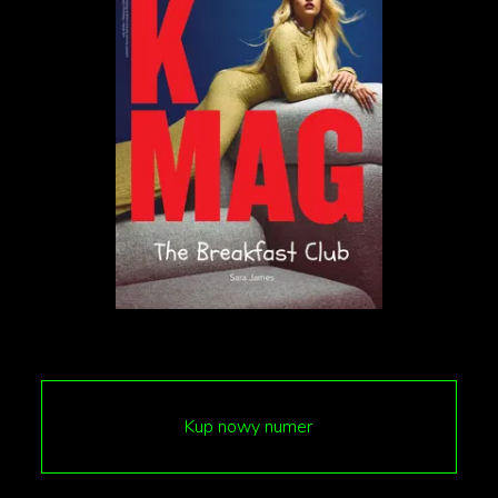
potrzebujemy się oprzeć w tych niepewnych
czasach
”
mówi Randall Mindy.
Sęk w tym, że podany numer telefonu (1-800-
532-4500) łączy z... sexlinią.
„
– Witamy na najgorętszej gorącej linii w
Ameryce. Panowie, gorące panie czekają,
aby z wami porozmawiać. Naciśnijcie 1.
Kup nowy numer
Panie, aby porozmawiać z ciekawymi i
ekscytującymi facetami za darmo, naciśnijcie