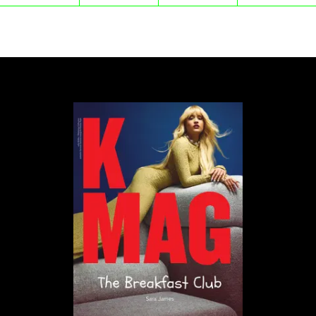
niepełnosprawnościami również czerpią radość z
życia oraz mobilizuje je do uczestniczenia w życiu
społecznym. Jak wyjaśnił na Instagramie, jego celem
jest zmiana społecznego postrzegania takich osób, a
prowadzenie profilu @lifeonwhlz to jego wkład w
walkę z ableizmem i nietolerancją. Profil Sawickiego
na Instagramie obserwuje już niemal 140 tysięcy
osób!
Udział Wojtka Sawickiego i Agaty w kampanii
spotkał się z bardzo pozytywną reakcją internautów.
„Chyba pierwszy sponsorowany post, który
polubiłam! Mega!", „Seks jest dla każdego i
ogromnie się cieszę, że łamiecie te bariery w
głowach innych ludzi", „Uwielbiam takie kampanie!",
„Ale ekstra zdjęcia!", „Mega akcja", „Temat bardzo