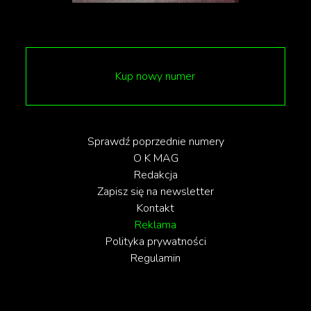
ważny i dobrze, że poruszany w każdym
środowisku", „Hothothothothot" - to tylko niektóre z
komentarzy.
Kup nowy numer
Sprawdź poprzednie numery
O K MAG
Redakcja
Zapisz się na newsletter
Kontakt
Reklama
Polityka prywatności
Regulamin