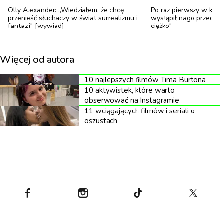
Olly Alexander: „Wiedziałem, że chcę
Po raz pierwszy w kar
seksualne, choć nie wszystkie pozycje są dla nas
przenieść słuchaczy w świat surrealizmu i
wystąpił nago przed k
dostępne. Stosujemy oczywiście również
fantazji" [wywiad]
ciężko"
antykoncepcję, gdyż ze względu na mój stan
zdrowia decyzja o posiadaniu potomstwa wiąże
Więcej od autora
się w naszej sytuacji z wielkimi i niezwykle
10 najlepszych filmów Tima Burtona
kosztownymi zmianami w życiu, na które obecnie
10 aktywistek, które warto
nie jesteśmy gotowi brzmi fragment drugiego
obserwować na Instagramie
posta opublikowanego przez Life on Wheelz w
11 wciągających filmów i seriali o
oszustach
ramach kampanii Durex.
Wojtek Sawicki choruje na dystrofię mięśniową
Duchenne'a i został zdiagnozowany w wieku 4 lat.
Mówi o sobie per „influencer z misją". W ramach
projektu „Life on Wheelz" pokazuje, że osoby z