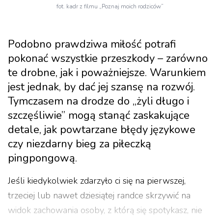
fot. kadr z filmu „Poznaj moich rodziców”
Podobno prawdziwa miłość potrafi
pokonać wszystkie przeszkody – zarówno
te drobne, jak i poważniejsze. Warunkiem
jest jednak, by dać jej szansę na rozwój.
Tymczasem na drodze do „żyli długo i
szczęśliwie” mogą stanąć zaskakujące
detale, jak powtarzane błędy językowe
czy niezdarny bieg za piłeczką
pingpongową.
Jeśli kiedykolwiek zdarzyło ci się na pierwszej,
trzeciej lub nawet dziesiątej randce skrzywić na
widok zachowania osoby, z którą się spotykasz, nie