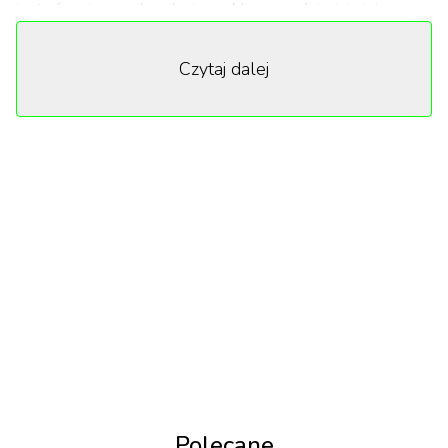
jesteś w tym odosobniony. Na szczęście istnieje na
to określenie. To uczucie nieprzyjemności, które
Czytaj dalej
pojawia się, gdy dostrzegasz u drugiej osoby coś
niezręcznego, obrzydliwego lub zawstydzającego,
jest znane jako „Ick”.
Polecane