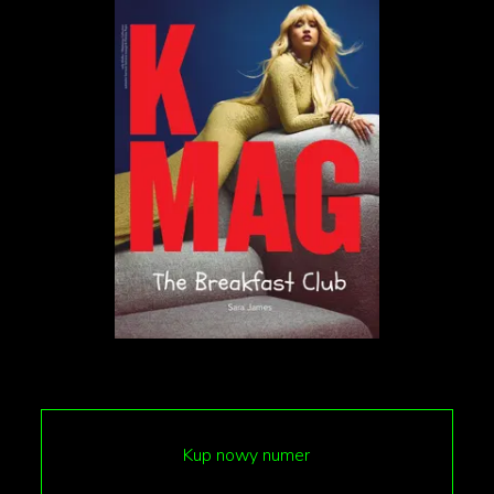
Czym jest „ick”?
„Ick” to popularne określenie w świecie randek i
mediów społecznościowych. Używamy go, aby
opisać zachowania, które niemal natychmiast budzą
w nas odrazę i zniechęcenie, sprawiając, że tracimy
zainteresowanie potencjalnym partnerem.
Kup nowy numer