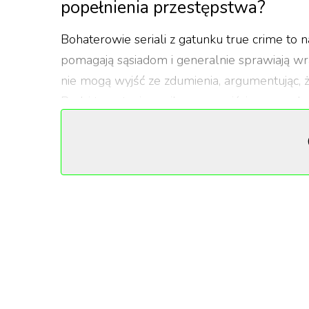
popełnienia przestępstwa?
Bohaterowie seriali z gatunku true crime to na
pomagają sąsiadom i generalnie sprawiają wraż
nie mogą wyjść ze zdumienia, argumentując, ż
Rodzi to pytanie, na ile rzeczywiście znamy lud
skoro zdarzyło się to komuś innemu, może z
Reżyserowie aktywnie poszukują odpowiedzi na
prawdziwe historie z różnych punktów widzen
ludzkiej.
Przygotowaliśmy zestawienie najciekawszych n
ciężko uwierzyć, że to wszystko zdarzyło się 