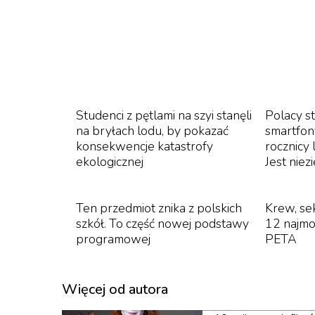
American Crime Story: The 
Pierwszy sezon znakomitego "America
Simpsona (Cuba Gooding Jr.), ameryka
Studenci z pętlami na szyi stanęli
Polacy st
byłej żony i jej znajomego. W jego z
na bryłach lodu, by pokazać
smartfon
konsekwencje katastrofy
rocznicy 
Kardashian (David Schwimmer), były m
ekologicznej
Jest niez
procesów. Sprawę przeciwko Simpson
Paulson), która była wówczas w tr
Ten przedmiot znika z polskich
Krew, sek
sportowca (John Travolta i Courtney B
szkół. To część nowej podstawy
12 najmo
przeciwko niej podczas procesu. Prod
programowej
PETA
przez media oraz wpływie płci i stat
odbierani. Twórcy serwują nam 10 o
Więcej od autora
Simpsonem, jego obrońcami, biurem