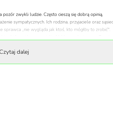
 pozór zwykli ludzie. Często cieszą się dobrą opinią,
enie sympatycznych. Ich rodzina, przyjaciele oraz sąsied
e sprawca „nie wygląda jak ktoś, kto mógłby to zrobić".
zi, z którymi łączą nas jakieś bliższe relacje oraz. Co więc
darzyć się również nam samym.
Czytaj dalej
 te pytania. Dzięki ich pracy jesteśmy w stanie poznać
ia oraz dowiedzieć się czegoś więcej na temat natury
aszym zdaniem seriali opartych na faktach. Oglądając je
naprawdę.
1
/
8