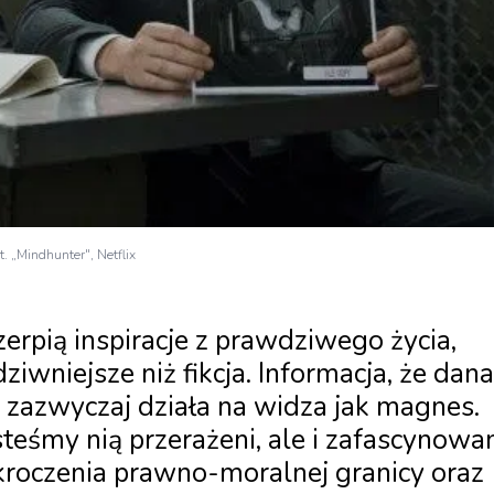
t. „Mindhunter", Netflix
zerpią inspiracje z prawdziwego życia,
dziwniejsze niż fikcja. Informacja, że dana
, zazwyczaj działa na widza jak magnes.
steśmy nią przerażeni, ale i zafascynowan
roczenia prawno-moralnej granicy oraz