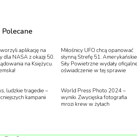
People v. O. J. Simpson (FOX/Netflix)
Polecane
n Crime Story" przedstawia historię O.J.
ńskiego futbolisty, oskarżonego o zabicie swojej
worzyli aplikację na
Miłośnicy UFO chcą opanować
espole adwokatów znajdował się m.in. Robert
y dla NASA z okazji 50.
słynną Strefę 51. Amerykańskie
lądowania na Księżycu.
Siły Powietrzne wydały oficjaln
ąż Kris Jenner. Oboje byli zresztą obecni podczas
iemska!
oświadczenie w tej sprawie
owi prowadziła prokurator Marcia Clark (Sara
akcie rozwodu z mężem. Zarówno obrońcy
s, ludzkie tragedie –
World Press Photo 2024 –
. Vance), jak i sędzia, często wykorzystywali to
cniejszych kampanii
wyniki. Zwycięska fotografia
ukcja skupia się również na narracji prowadzonej
mrozi krew w żyłach
usu społecznego na sposób, w jaki ludzie są
dcinków intensywnej rozgrywki pomiędzy
 prokuratura oraz amerykańskim społeczeństwem.