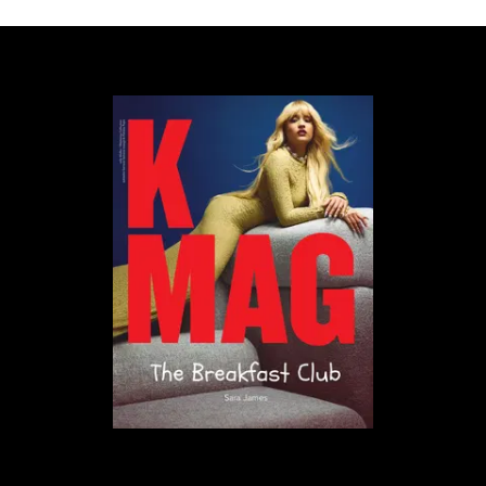
Lackluster. Numer pisany był zaraz po
przeprowadzce do Krakowa, gdzie studiuje artysta.
Nie miał tam wokół siebie starych znajomych i
regularnie nawiązywał nowe, krótkie i często
bezwartościowe znajomości trwające jedną czy dwie
imprezy. Studenckie życie w nowym mieście
stanowiło kluczową inspirację podczas pisania
tekstów.