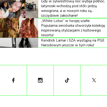
Gdy w sylwestrową noc wybija północ,
otaczającej nas chorobie samotności:
latynoski wchodzą pod stół i jedzą
winogrona, a w nowym roku są...
szczęśliwie zakochane!
„White Lotus” w twojej szafie.
Popularna sieciówka stworzyła kolekcję
inspirowaną stylizacjami z kultowego
„»Spędzam dni sam« jest o samotności, którą
resortu!
Kendrick Lamar i SZA wystąpią na PGE
odczuwa się nawet wtedy, gdy wokół przewija się
Narodowym jeszcze w tym roku!
masa ludzi. Pisząc ten singiel, myślałem o
zmęczeniu płytkimi znajomościami, które
zacząłem nawiązywać po przeprowadzce na
studia”.
„To też trochę numer o tęsknocie za życiem, kiedy
jeszcze wszystko miało jakiś większy sens, a ja
czułem stabilniejszy grunt pod nogami”, tłumaczy ​