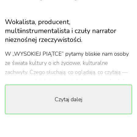
Wokalista, producent,
multiinstrumentalista i czuły narrator
nieznośnej rzeczywistości.
W „WYSOKIEJ PIĄTCE” pytamy bliskie nam osoby
ze świata kultury o ich życiowe, kulturalne
zachwyty. Czego słuchają, co oglądają, co czytają —
czym na co dzień się inspirują lub co wywarło duży
wpływ na ich twórczość. Muzyczna „WYSOKA
Czytaj dalej
PIĄTKA” Lacklustera to mix głębokiej nostalgii,
delikatnych i wymagających melodii.
Kartki z dziennika