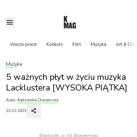
Wasze prace
Konkurs
Film
Muzyka
Art & Diza
Muzyka
5 ważnych płyt w życiu muzyka
Lacklustera [WYSOKA PIĄTKA]
Autor:
Aleksandra Charzewska
23-12-2023
@lackluster_xx / fot. @pawelmisko