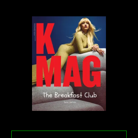
Sprawdźcie playlistę:
1
/
11
1. Daniel Barenboim: Ludwig van
Beethoven - Piano Sonata No. 14, Op.
27 No. 2, "Moonlight"