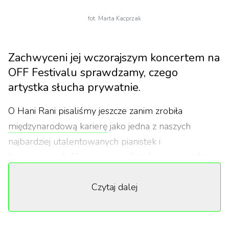
fot. Marta Kacprzak
Zachwyceni jej wczorajszym koncertem na
OFF Festivalu sprawdzamy, czego
artystka słucha prywatnie.
O Hani Rani pisaliśmy jeszcze zanim zrobiła
międzynarodową karierę
jako jedna z naszych
najbardziej utalentowanych pianistek i
kompozytorek. Najpierw współtwórczyni projektu
Tęskno, obecnie kontynuuje karierę
solo
. Jej muzyka
Czytaj dalej
dogłębnie porusza i chwyta za serce, dlatego nie
mogliśmy sobie odmówić poproszenia Hani o
wytypowanie 10 utworów, które miały nieoceniony