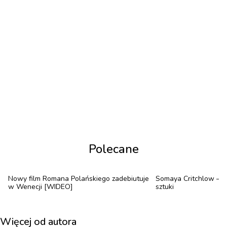
wpływ na jej życie, a w tym twórczość. W efekcie
utworów jest 11 z uwagi na ostatnie fascynacje
artystki. Sprawdźcie, jakie.
„Muzyka wypełnia całe moje życie i kształtuje je
nieustannie, codziennie, od kiedy pamiętam. Jest
tlenem i sensem, a wybrane 10 utworów
niestety nie dotrzyma kroku ilości przesłuchanej
muzyki. Moja muzyczna podróż zaczęła się w
Polecane
szkole muzycznej, gdzie odkrywając kolejnych
kompozytorów, zdecydowałam, że zostanę
pianistką. Ulubieńcem był Beethoven, któremu
Nowy film Romana Polańskiego zadebiutuje
Somaya Critchlow – 
w Wenecji [WIDEO]
sztuki
jestem wierna do dziś. W domu tata pokazywał
mi Pink Floydów czy Beatlesów, a dzięki
Więcej od autora
jazzowemu środowisku w czasach liceum