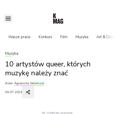
Wasze prace
Konkurs
Film
Muzyka
Art & Diza
Muzyka
10 artystów queer, których
muzykę należy znać
Autor:
Agnieszka Sielańczyk
04-07-2024
fot. materiały prasowe