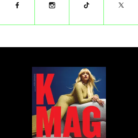
Kele Okereke
Kele Okereke to brytyjski muzyk, znany przede
wszystkim jako wokalista i gitarzysta zespołu
rockowego Bloc Party. Jego muzyka charakteryzuje
się energetycznymi brzmieniami indie rocka, z
elementami post-punku i elektroniki. Okereke jest
również aktywny jako solowy artysta, wydając
albumy pod własnym nazwiskiem. Poza
działalnością muzyczną, Okereke jest także
otwartym homoseksualistą i publicznie wypowiada
się na tematy związane z prawami osób LGBT oraz
różnorodnością seksualną. Jego teksty często
poruszają tematy społeczne i osobiste
doświadczenia, co czyni go ważnym głosem w
kulturze queer.