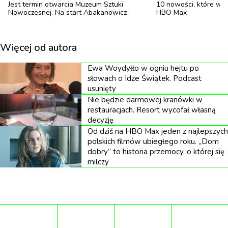
Jest termin otwarcia Muzeum Sztuki
10 nowości, które w m
Amnesty International ČR, aby wspierać prawa
Nowoczesnej. Na start Abakanowicz
HBO Max
LGBTQ+. Jej twarz pojawiła się na olbrzymim
billboardzie na Times Square w Nowym Jorku, jako
Więcej od autora
część programu muzycznego EQUAL Spotify, co
Ewa Woydyłło w ogniu hejtu po
podkreśla jej zaangażowanie w walkę o równość i
słowach o Idze Świątek. Podcast
sprawiedliwość społeczną.
usunięty
Nie będzie darmowej kranówki w
W maju wydaje kolejny album, który już teraz
restauracjach. Resort wycofał własną
decyzję
promuje drugi singiel, zatytułowany „false gold”.
Od dziś na HBO Max jeden z najlepszych
Piosenka to refleksja na temat związków pełnych
polskich filmów ubiegłego roku. „Dom
dobry” to historia przemocy, o której się
żalu i niepokornego odkrywania siebie. Teksty Karin
milczy
Ann często nawiązują do zmagań queerowej
nastolatki dorastającej w małym, europejskim kraju.