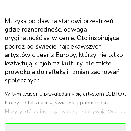
Muzyka od dawna stanowi przestrzeń,
gdzie różnorodność, odwaga i
oryginalność są w cenie. Oto inspirująca
podróż po świecie najciekawszych
artystów queer z Europy, którzy nie tylko
kształtują krajobraz kultury, ale także
prowokują do refleksji i zmian zachowań
społecznych.
W tym tygodniu przyglądamy się artystom LGBTQ+,
którzy od lat znani są światowej publiczności.
Muzycy, którzy inspirują, walczą i zdobywają. Wielu z
nich otwarcie wyznaje swoją seksualność i ekspresję
płciową, inni swoją tożsamość przez lata