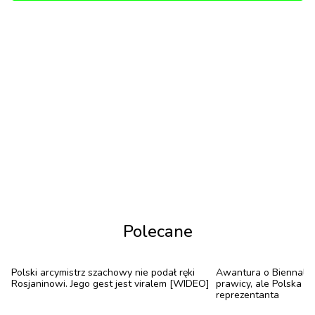
społecznościowych polskiego oddziału Netflixa
pojawił się krótki film z serialową Zofią, która
odtworzyła viralowy taniec Wednesday.
Problemy polskiej szlachty opowiedziane
współczesnym językiem, ale również współczesne
problemy przeniesione do czasów świetności
szlachty polskiej.serial „1670” w swojej prostocie
okazuje się być prawdziwym majstersztykiem.
Twórcy stworzyli produkcję, która choć na pierwszy
rzut oka wydaje się być niezwykle prosta, jest
Polecane
produktem dokładnie przemyślanym,
samoświadomym i autoironicznym.
Polski arcymistrz szachowy nie podał ręki
Awantura o Biennale. 
Rosjaninowi. Jego gest jest viralem [WIDEO]
prawicy, ale Polska 
reprezentanta