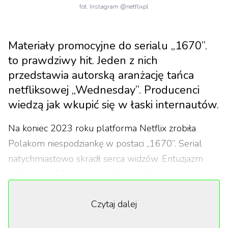
fot. Instagram @netflixpl
Materiały promocyjne do serialu „1670”.
to prawdziwy hit. Jeden z nich
przedstawia autorską aranżację tańca
netfliksowej „Wednesday”. Producenci
wiedzą jak wkupić się w łaski internautów.
Na koniec 2023 roku platforma Netflix zrobiła
Polakom niespodziankę w postaci „1670”. Serial
natychmiastowo skradł serca widzów. Entuzjazm
wobec produkcji wzmocniła genialna promocja w
mediach społecznościowych. Tak jak sam serial,
Czytaj dalej
pomysłowe podejście do promocji, gromadzi
kolejnych fanów Ostatnio na profilach