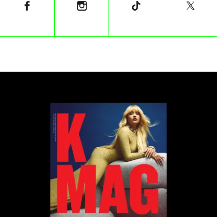
Podobnie nie zawiodły żeńskie nazwiska należące
do obsady. Saoirse Ronan wcieli się w rolę Lindy
McCartney, Anna Sawai zagra Yoko Ono, Aimee Lou
Wood – Pattie Boyd, a Mia McKenna-Bruce –
Maureen Starkey.
Za reżyserię odpowiada Sam Mendes, zdobywca
Oscara za film „American Beauty”. Jak wynika z
oświadczenia, które wydał reżyser, jest to pierwszy
raz, kiedy The Beatles oraz ich firma Apple Corps