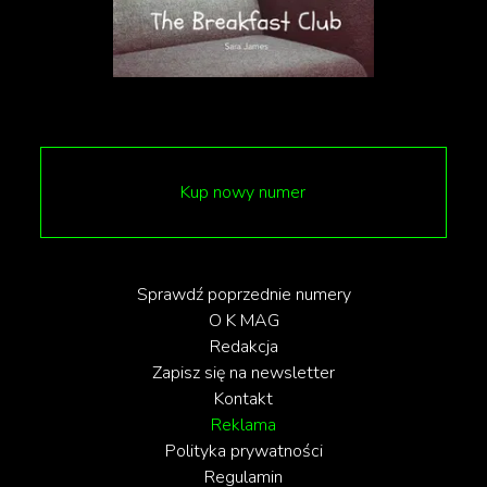
przyznali produkcji prawa do pełnej opowieści i całej
dyskografii zespołu. Nie możemy się doczekać.
Kup nowy numer
Sprawdź poprzednie numery
O K MAG
Redakcja
Zapisz się na newsletter
Kontakt
Reklama
Polityka prywatności
Regulamin