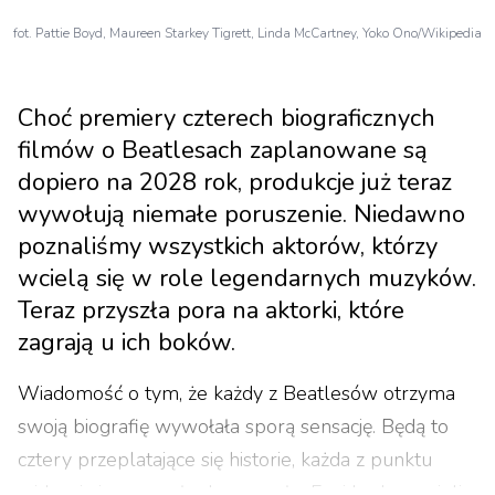
fot. Pattie Boyd, Maureen Starkey Tigrett, Linda McCartney, Yoko Ono/Wikipedia
Choć premiery czterech biograficznych
filmów o Beatlesach zaplanowane są
dopiero na 2028 rok, produkcje już teraz
wywołują niemałe poruszenie. Niedawno
poznaliśmy wszystkich aktorów, którzy
wcielą się w role legendarnych muzyków.
Teraz przyszła pora na aktorki, które
zagrają u ich boków.
Wiadomość o tym, że każdy z Beatlesów otrzyma
swoją biografię wywołała sporą sensację. Będą to
cztery przeplatające się historie, każda z punktu
widzenia innego członka zespołu. Fani będą musieli