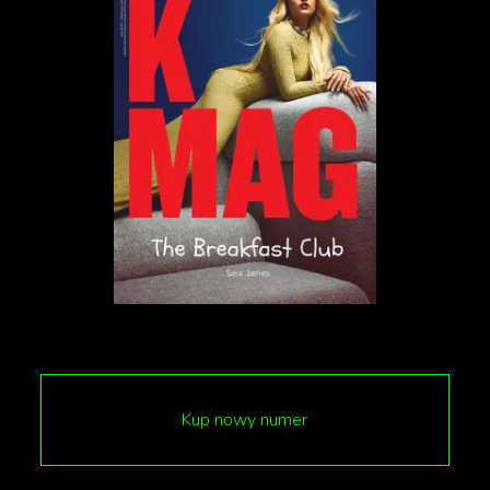
Scarlett dostanie tylko jedną
Każdemu nominowanemu przypada tylko jedna
torba, więc Scarlett Johanson, pomimo dwóch
nominacji, nadal otrzymała wyłącznie jeden gift bag.
- Może się z nią skontaktuję i zapytam, czy
zechciałaby przekazać zawartość drugiej na cele
charytatywne - mówi założyciel Distinctive
Assets, Lash Fary.
Fary założył firmę ponad 20 lat jako showroom z
Kup nowy numer
kostiumami do programów telewizyjnych. W 2000
roku zajął się natomiast dystrybucją torebek z