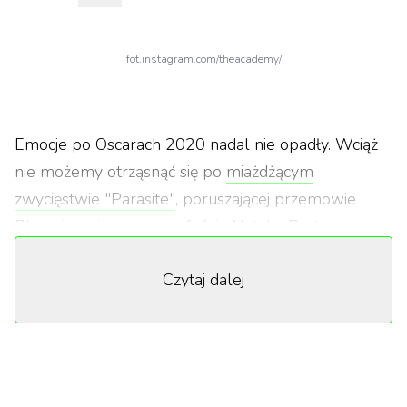
fot.instagram.com/theacademy/
Emocje po Oscarach 2020 nadal nie opadły. Wciąż
nie możemy otrząsnąć się po
miażdżącym
zwycięstwie "Parasite"
, poruszającej przemowie
Phoenixa,
niemym manifeście Natalie Portman
czy
uroczej interakcji Margot Robbie oraz Timothée'ego
Czytaj dalej
Chalameta na czerwonym dywanie.
Co działo się za kulisami najważniejszej imprezy
przemysłu filmowego? Poszukując odpowiedzi,
warto obejrzeć
zdjęcia znakomitego Grega
Williamsa
, na których np. Rooney Mara i Joaquin