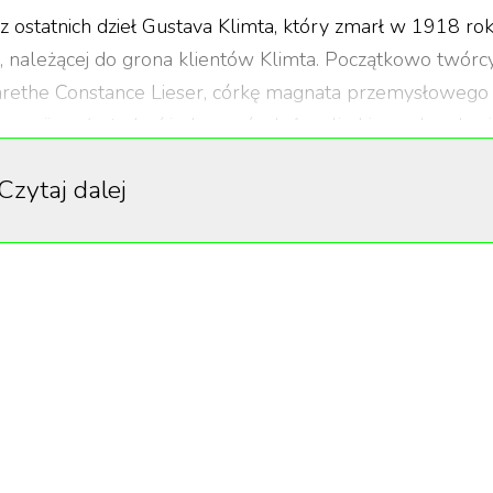
z ostatnich dzieł Gustava Klimta, który zmarł w 1918 rok
er, należącej do grona klientów Klimta. Początkowo twórc
garethe Constance Lieser, córkę magnata przemysłowego
rmacji może to być jedna z córek Amalie Lieser-Landau i
m Kinsky, rodzina Lieser należała do śmietanki wiedeński
Czytaj dalej
li czołowymi przedsiębiorcami w czasach Austro-Węgier.
tudio Klimta w Hietzing dziewięć razy. Artysta wykonał
z został znaleziony w studio i przekazany rodzinie, która
konane podczas wystawy w wiedeńskiej Neue Galerie i
blioteki Narodowej. Nie do końca natomiast wiadomo, co b
. został odkupiony od rodziny Lieser, a później trafił do