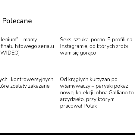
tnia w imieniu obecnych właścicieli oraz spadkobierców
jnym im Kinsky. Szacowana wartość obrazu to 54 mln
Polecane
 współpracy z LGT Bank będzie pokazywany w różnych
 Niemczech, Wielkiej Brytanii oraz Hongkongu.
illenium” – mamy
Seks, sztuka, porno. 5 profili na
finału hitowego serialu
Instagramie, od których zrobi
Waszyngtońskie, które zakładają zwrot dzieł sztuki
 [WIDEO]
wam się gorąco
aścicieli. Choć nie znaleziono żądnych dowodów na to, 
ieziony z Austrii, nie wiadomo, co działo się z nim w
ych i kontrowersyjnych
Od krągłych kurtyzan po
które zostały zakazane
włamywaczy – paryski pokaz
tava Klimta została sprzedana za rekordową kwotę 85 
nowej kolekcji Johna Galliano to
ropejskiej aukcji.
arcydzieło, przy którym
pracował Polak