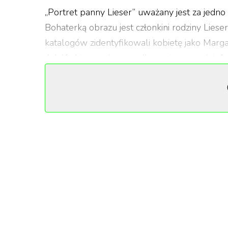
„Portret panny Lieser” uważany jest za jedno 
Bohaterką obrazu jest członkini rodziny Lies
katalogów zidentyfikowali kobietę jako Mar
Adolfa Liesera, lecz według najnowszych info
Justusa Liesera. Jak przekazał dom aukcyjny i
towarzystwa. Bracia Adolf i Justus Lieser by
W kwietniu i maju 1917 modelka odwiedziła s
przynajmniej 25 szkiców. Po jego śmierci obra
zamówiła. Jedyne zdjęcie obrazu zostało wy
znajduje się ono w archiwach Austriackiej Bi
dalej. Udało się jedynie ustalić, że w latach 60
obecnego właściciela w wyniku dziedziczenia.
Obraz Gustava Klimta na akcji