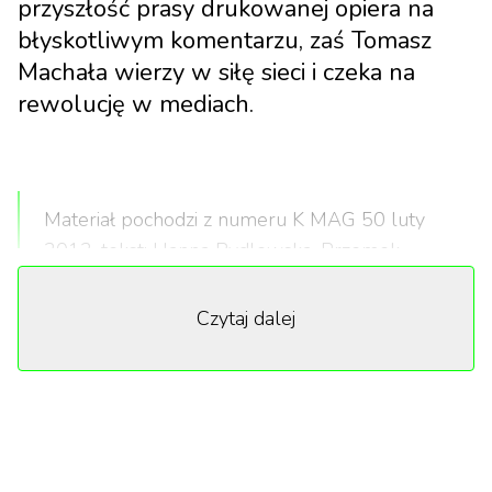
przyszłość prasy drukowanej opiera na
błyskotliwym komentarzu, zaś Tomasz
Machała wierzy w siłę sieci i czeka na
rewolucję w mediach.
Materiał pochodzi z numeru K MAG 50 luty
2013, tekst: Hanna Rydlewska, Przemek
Karolak.
Czytaj dalej
Rozmowa, którą zaczynamy, zostanie wydrukowana
w 50. numerze naszego magazynu. Ten okrągły
jubileusz uważamy za spory sukces. Kiedy
startowaliśmy, wszyscy mówili, że nie ma sensu