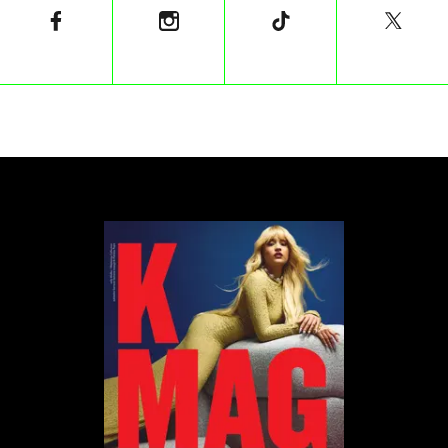
internetowe nie radzą sobie poza nią. Podejrzewam,
że „Newsweek” za moment zniknie.
Tomasz Machała: Historia amerykańskiego
„Newsweeka” nie musi świadczyć o kondycji prasy
jako takiej, może być po prostu odzwierciedleniem
właścicielskich perturbacji, które dotknęły tytuł.
Zgadzam się jednak z ogólną diagnozą, że rzeczy,
które powstały w świecie papierowym, w tym
wirtualnym się nie odnajdują. Są niedopasowane, nie
potrafią przystosować się do specyficznej dla sieci
narracji, a tym bardziej obkurczyć się do rozmiarów,
które wymusza ilość pieniędzy w internecie.
Agnieszka Ścibior: Akurat pieniędzy w internecie jest
coraz więcej.