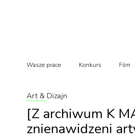
Wasze prace
Konkurs
Film
Art & Dizajn
[Z archiwum K MA
znienawidzeni arty