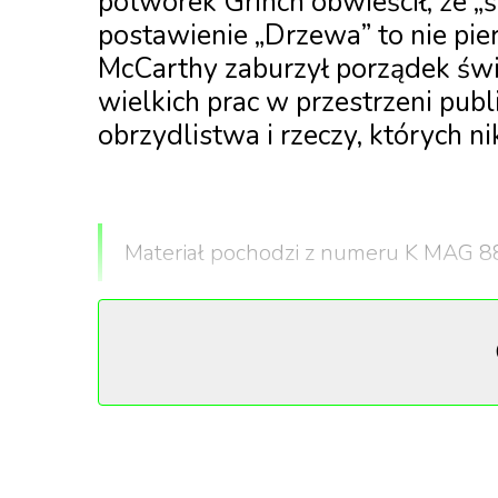
potworek Grinch obwieścił, że „ś
postawienie „Drzewa” to nie pier
McCarthy zaburzył porządek świ
wielkich prac w przestrzeni pub
obrzydlistwa i rzeczy, których ni
Materiał pochodzi z numeru K MAG 8
McCarthy dorastał w Salt Lake City, jednym
do dzisiaj trzymają pod kloszem. Miasto, gdz
wychowało artystę, który dobrze wie, jak roz
najpiękniejszych parków sztuki w szwajcarskim
gówno, wielokrotnie przekraczające ludzką sk