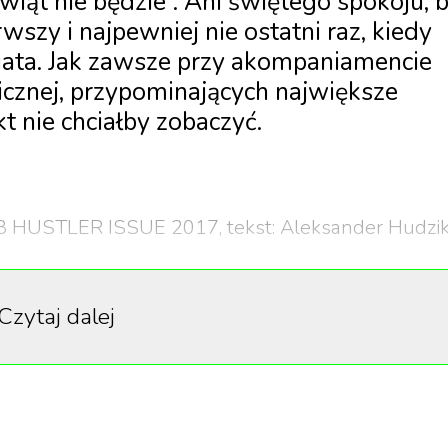
wiąt nie będzie”. Ani świętego spokoju, 
wszy i najpewniej nie ostatni raz, kiedy
ata. Jak zawsze przy akompaniamencie
licznej, przypominających największe
kt nie chciałby zobaczyć.
8 HUSTLER ISSUE 2017, tekst: Aleksander Hudzik
Czytaj dalej
 z najbardziej konserwatywnych miast USA, które mormon
ie najdrobniejszy występek może wywołać skandal,
juszyć tłumy. W 2008 roku na terenie jednego z
 Bernie ustawił pracę „Complex Shit”, czyli olbrzymie
alę. Po co? Trudno powiedzieć, ale wytłumaczenia podją