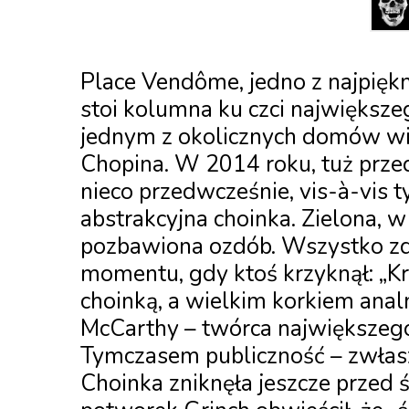
Place Vendôme, jedno z najpięk
stoi kolumna ku czci największe
jednym z okolicznych domów wid
Chopina. W 2014 roku, tuż prz
nieco przedwcześnie, vis-à-vis t
abstrakcyjna choinka. Zielona, w
pozbawiona ozdób. Wszystko zda
momentu, gdy ktoś krzyknął: „Król
choinką, a wielkim korkiem analn
McCarthy – twórca największeg
Tymczasem publiczność – zwłas
Choinka zniknęła jeszcze przed 