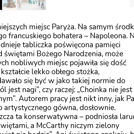
niejszych miejsc Paryża. Na samym środ
go francuskiego bohatera – Napoleona. 
nieje tabliczka poświęcona pamięci
ed świętami Bożego Narodzenia, może
ych nobliwych miejsc pojawiła się dość
 kształcie lekko obłego stożka,
wało się być w jako takiej normie do
 jest nagi”, czy raczej: „Choinka nie jest
ym”. Autorem pracy jest nikt inny, jak P
o artystycznego gówna, dosłownie.
zcza ta konserwatywna – podniosła laru
świętami, a McCarthy niczym zielony