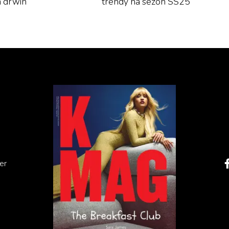
 drwin
trendy na sezon SS25
er