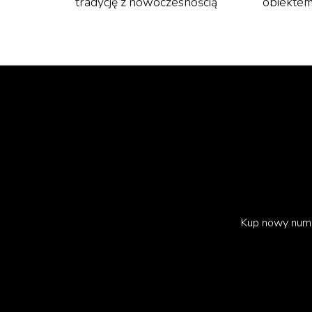
tradycję z nowoczesnością
obiektem
Kup nowy num