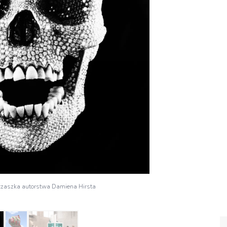
zaszka autorstwa Damiena Hirsta