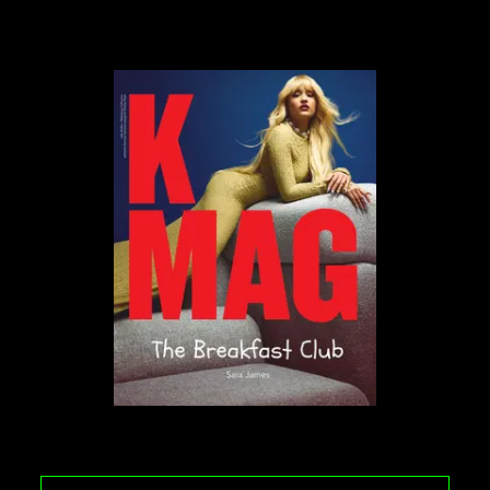
jest balansowanie między klasyką a nowoczesnością.
Równowaga między klasycznymi denimowymi
stylizacjami a trudniejszymi w interpretacjami
trendami, takimi jak boho czy elementy stylu
kowbojskiego. To rodzi jednak pytanie: jak uniknąć
kostiumowości przy odważnych trendach?
Sekret tkwi w łączeniu charakterystycznych
elementów z neutralnymi bazami, na przykład przy
zabawie teksturami. Eleganckie materiały, takie jak
szyfon z kolekcji Twinsetu, zestaw z przedarciami, a
kowbojki – z
klasycznym prochowcem, np. od
Tommy’ego Hilfigera.
To właśnie kontrasty – między
surowością a delikatnością, między retro a
futuryzmem – tworzą stylizacje, które są wyraziste,
ale nie teatralne.