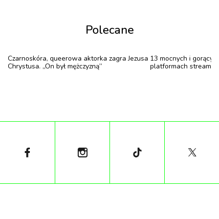
Polecane
Czarnoskóra, queerowa aktorka zagra Jezusa
13 mocnych i gorącyc
Chrystusa. „On był mężczyzną”
platformach streami
Ponadczasowy styl z nutą nonszalancji: sztuka
wiosennych stylizacji
Według MODIVO kluczem do wiosennych stylizacji