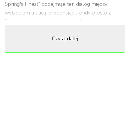
Spring's Finest” podejmuje ten dialog między
wybiegiem a ulicą, proponując trendy prosto z
Paryża w wersji ready-to-wear. Sesja zdjęciowa,
zrealizowana w klimatycznym wnętrzu paryskiej
Czytaj dalej
kamienicy, doskonale oddaje ducha kolekcji będącej
połączeniem klasycznej elegancji z nowoczesnym
twistem, definiującym modę wiosny 2025.