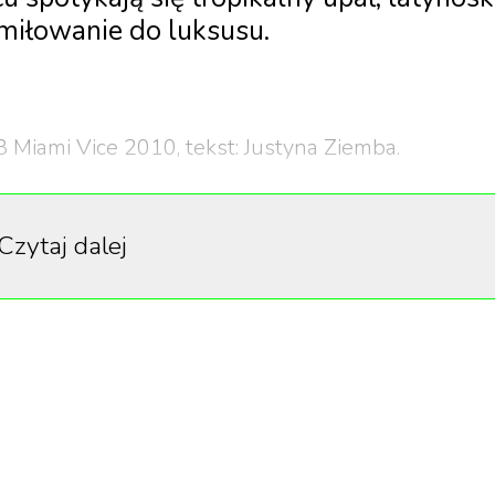
miłowanie do luksusu.
Miami Vice 2010, tekst: Justyna Ziemba.
Czytaj dalej
m, prywatnym jachtem bądź helikopterem. A na
a i palmy. Tropikalny klimat utrzymuje się tu przez cały r
olia Stanów Zjednoczonych spełnia funkcje centrum
ralnego, medialnego i artystycznego.
czy, że jeszcze tego nie wymyślono
”
stwierdził Vincen