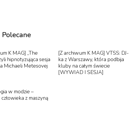
Polecane
Nowy Jork, Los Angeles i Chicago. Ale tylko tu życie je
rządku dziennym. Beztroskie i pełne przepychu oblicze to
wum K MAG] „The
[Z archiwum K MAG] VTSS: DJ-
towany od lat 80. kultowy serial „Miami Vice” przedstawi
zyli hipnotyzująca sesja
ka z Warszawy, która podbija
a kokainy. Współczesny serial „Dexter” ukazuje Miami
a Michaeli Metesovej
kluby na całym świecie
[WYWIAD I SESJA]
. I chyba nie przez przypadek kręci się tu takie filmy ja
oyale”. Trudno bowiem lekceważyć tę niebezpieczną i cie
ię te dwa światy, The 305, są oczywiście kluby nocne.
gia w modzie –
 człowieka z maszyną