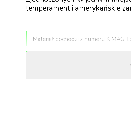
temperament i amerykańskie za
Materiał pochodzi z numeru K MAG 18 
Do Miami można dotrzeć samolotem, statkie
podróżnych czekają już plaże, przejrzysta wod
Ta najbardziej wysunięta na południe metrop
jednocześnie finansowego, handlowego, kultu
„
Jeśli w Miami czegoś nie ma, to zna