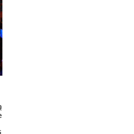
ą
e
i