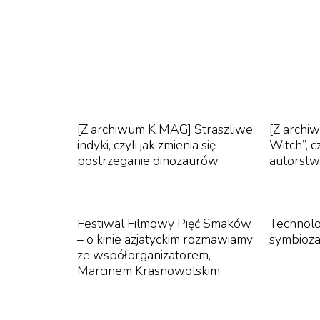
Vinnie DeMarco, bohater „Miami Vice”.
Pod względem wielkości wyprzedzają je tylko 
tak elektryzujące. Tylko tu luksus jest na po
[Z archiwum K MAG] Straszliwe
[Z archi
jednak tylko jedna z twarzy tego miasta. Emi
indyki, czyli jak zmienia się
Witch”, c
Miami jako centrum przemytu i rozprowadzani
postrzeganie dinozaurów
autorstw
pełne zakamarków, tajemnic i dziwnych zdarzeń
„Blow”, „Bad Boys”, „Scarface” czy „Casino R
naturę Miami. Miejscem, w którym spotykają s
Festiwal Filmowy Pięć Smaków
Technolo
– o kinie azjatyckim rozmawiamy
symbioza
ze współorganizatorem,
Marcinem Krasnowolskim