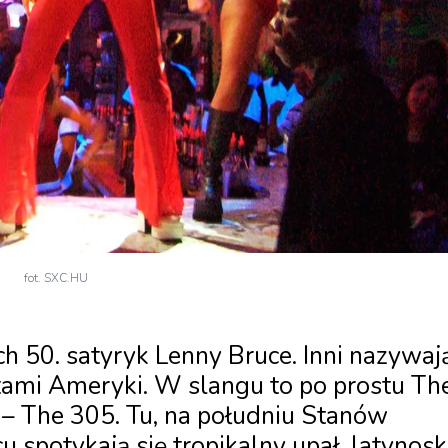
fot. SXC.HU
h 50. satyryk Lenny Bruce. Inni nazywaj
ami Ameryki. W slangu to po prostu Th
– The 305. Tu, na południu Stanów
 spotykają się tropikalny upał, latynosk