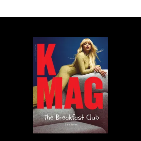
prostu nie nadaję. Teraz widzę, że im dłużej obcuję z
muzyką, tym szerszej perspektywy nabieram i
zmieniają się moje potrzeby. Ponieważ robię też inne
rzeczy, mam większy dystans do siebie jako artysty.
Polubiłeś hip-hop!
Lubię hip-hop tak samo jak inne gatunki. Słucham go
więcej za sprawą moich synów. To ich muzyka i chce
ją rozumieć, bo chcę ich rozumieć na każdym polu.
Moje współprace z Pro8l3mem czy Taco to efekt
szacunku, jaki mam do ich twórczości. Co do OFF
Festivalu; hip-hop, metal, eksperymentalny jazz,
elektronika – każdy gatunek muzyczny, który
pojawia się w naszym line upie, stanowi chęć
podzielenia się z uczestnikami czymś, co uważamy