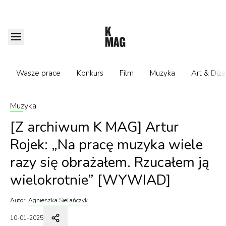
Wasze prace
Konkurs
Film
Muzyka
Art & Diza
Muzyka
[Z archiwum K MAG] Artur
Rojek: „Na pracę muzyka wiele
razy się obrażałem. Rzucałem ją
wielokrotnie” [WYWIAD]
Autor:
Agnieszka Sielańczyk
10-01-2025