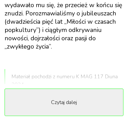
wydawało mu się, że przecież w końcu się
znudzi. Porozmawialiśmy o jubileuszach
(dwadzieścia pięć lat „Miłości w czasach
popkultury”) i ciągłym odkrywaniu
nowości, dojrzałości oraz pasji do
„zwykłego życia”.
Materiał pochodzi z numeru K MAG 117 Diuna
2024.
Czytaj dalej
Policzyłam, że nasz ostatni wspólny wywiad miał
miejsce piętnaście lat temu. Powiedziałeś wtedy, że
nie wyobrażasz sobie, że za jakiś czas wciąż będziesz