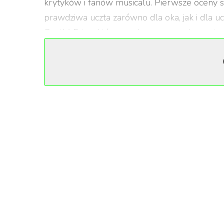
krytyków i fanów musicalu. Pierwsze oceny s
prawdziwa uczta zarówno dla oka, jak i dla u
Cynthii Erivo, które z pełnym zaangażowaniem 
pracę reżysera Jona M. Chu, który z powodzen
zachowując esencję oryginału i dodając nowoc
„
Film to prawdziwa magia, która ożyw
emocjonalna głębia Cynthii Erivo spraw
film, który porusza i inspiruje
”
napisał j
O czym jest „Wicked”?