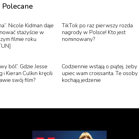
 z uniwersum „Czarnoksiężnika z Oz”, których historia
Polecane
 przedstawia alternatywną wersję wydarzeń, prowadzących
trum fabuły znajdują się Elphaba – zielonoskóra
na”. Nicole Kidman daje
TikTok po raz pierwszy rozda
zumienie, oraz Glinda – piękna i popularna czarodziejka
inować stażyście w
nagrody w Polsce! Kto jest
zym filmie roku
nominowany?
TUN]
i, przenosząc magię musicalu na ekran, jednocześnie
ń widzów.
wy ból”. Gdzie Jesse
Codziennie wstają o piątej, żeby
 i Kieran Culkin kręcili
upiec wam croissanta. Te osoby
wie swój film?
kochają jedzenie
iela się w postać Glindy – uroczej, optymistycznej
z wszystkich. Rola ta stanowi dla Ariany nowe wyzwanie,
m.in. w produkcji „Hairspray Live!”. Jej talent wokalny,
uczynią Glindę postacią niezapomnianą.
 urody, Glinda boryka się z osobistymi trudnościami,