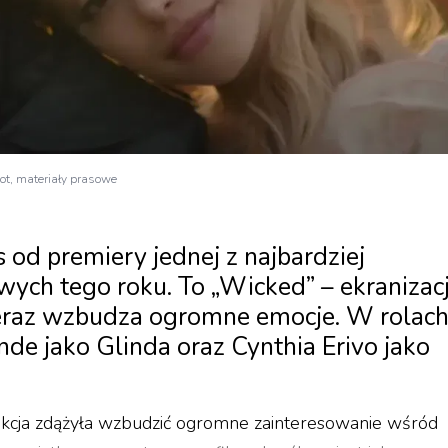
fot, materiały prasowe
s od premiery jednej z najbardziej
ych tego roku. To „Wicked” – ekranizac
teraz wzbudza ogromne emocje. W rolac
de jako Glinda oraz Cynthia Erivo jako
dukcja zdążyła wzbudzić ogromne zainteresowanie wśród