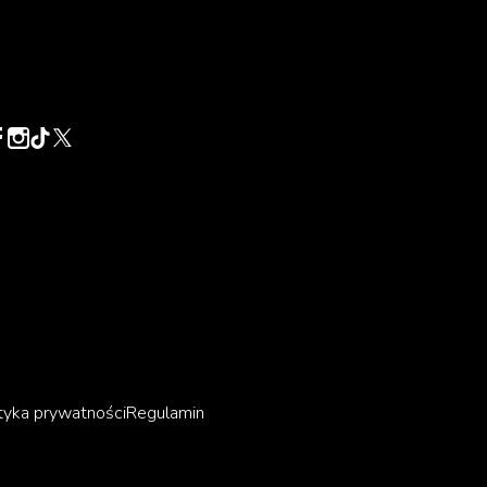
u
e
ka
jak
tyka prywatności
Regulamin