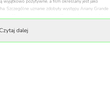
ą wyjątkowo pozytywne, a film określany jest jako
cha. Szczególne uznanie zdobyły występy Ariany Grande 
wcieliły się w swoje postacie. Krytycy doceniają także
iem przeniósł tę magiczną historię na wielki ekran,
Czytaj dalej
zesny charakter.
a na ekranie. Wokalne popisy Ariany Grande oraz
iają, że ta produkcja to coś więcej niż musical – to
eden z recenzentów.