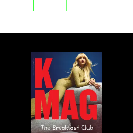
gigant są: brak rozwiązań w razie potencjalnego
pożaru (27%) czy godziny pracy (14%). Mowa jest
także o zatrudnieniu nieletnich (mniej niż 1%). W
przypadku zwracanych ubrań, które nie nadają się
już do ponownej sprzedaży, przekazywane są one
potrzebującym, ale wymieniono tylko dwie
organizacje, do których trafia odzież.
Raport Public Eye
W ubiegłym roku szwajcarskie stowarzyszenie
Public Eye, odwiedziło 17 fabryk zaopatrujących
Shein. Badacze przeprowadzili ankiety w 6 z nich.
Uzyskane dane pokazały, że część zatrudnionych
pracowała nawet 75 godzin tygodniowo, mając
jeden wolny dzień w miesiącu. Ponadto, Public Eye