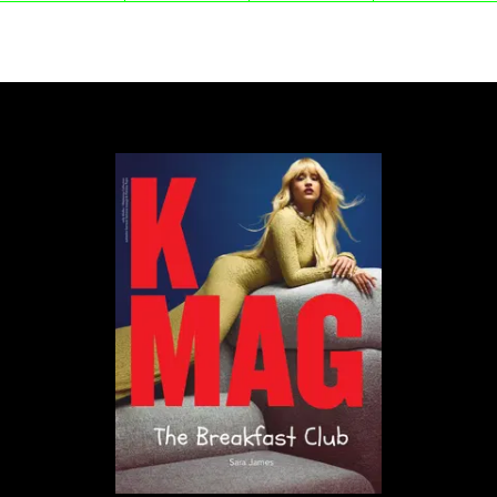
Po raz kolejny sprawdził się jednak komunał, że źle
jest dawać się zwieść pozorom. Jassmine
intrygowało choćby o tyle, że funkcję menedżera
klubu objął Adam Tarasiuk, wcześniej
odpowiadający za repertuar klubu Miłość. To
zwiastowało, że w Jassmine usłyszyły nie nudny jazz
dla ludzi w średnim wieku, może majętnych, ale nie
będących koneserami, ale raczej rzeczy świeże i
ciekawe pod względem muzycznym. Potwierdziły to
pierwsze ogłoszenia. Otwarcie klubu 10 września
uświetnił występ zespołu Błoto, który premierowo
odegrał materiał z wydanej następnego dnia płyty
"Kwiatostan" (album został nagrany właśnie w
Jassmine). Następnego dnia zagrał powiązany z
Błotem zespół EABS, który za sprawą płyty "Slavic