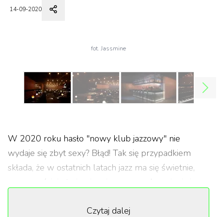
14-09-2020
fot. Jassmine
W 2020 roku hasło "nowy klub jazzowy" nie
wydaje się zbyt sexy? Błąd! Tak się przypadkiem
składa, że w ostatnich latach jazz ma się świetnie,
coraz częściej otwierając się na nowe brzmienia i
inne gatunki muzyczne. Przykład pierwszy z brzegu:
Czytaj dalej
londyńska scena jazzowa to obecnie jedna z