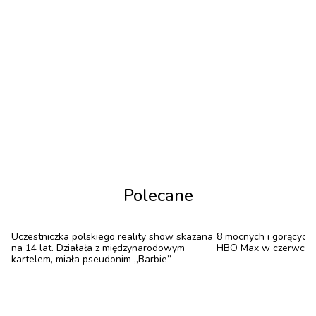
Swinton ma na koncie współprace z najbardziej
cenionymi współczesnymi reżyserami takimi jak Wes
Anderson, Luca Guadagnino, Pedro Almodovar, Jim
Jarmush, David Fincher oraz bracia Coen.
Tilda Swinton od zawsze aktywnie wspiera
mniejszości seksualne. Tak było i tym razem. Kiedy
okazało się, że podczas jej pobytu w Poznaniu
odbywa się Marsz Równości, aktorka nie mogła
przepuścić okazji, aby dołączyć do uczestników. Na
Polecane
wydarzeniu pojawiła się ubrana w biały t-shirt z
napisem „Protect the dolls”.
Uczestniczka polskiego reality show skazana
8 mocnych i gorących 
na 14 lat. Działała z międzynarodowym
HBO Max w czerwcu
kartelem, miała pseudonim „Barbie”
„Protect the dolls”. Gwiazdy noszą viralową
koszulkę, która wspiera transkobiety