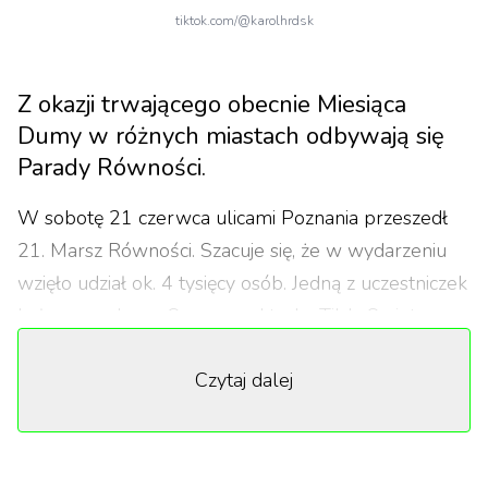
tiktok.com/@karolhrdsk
Z okazji trwającego obecnie Miesiąca
Dumy w różnych miastach odbywają się
Parady Równości.
W sobotę 21 czerwca ulicami Poznania przeszedł
21. Marsz Równości. Szacuje się, że w wydarzeniu
wzięło udział ok. 4 tysięcy osób. Jedną z uczestniczek
była nagrodzona Oscarem aktorka Tilda Swinton.
Do jej najbardziej kultowych kreacji zaliczają się role
Czytaj dalej
w filmach „Musimy porozmawiać o Kevinie”, „Tylko
kochankowie przeżyją”, „Ciekawy przypadek
Benjamina Buttona” czy „Opowieściach z Narnii”.