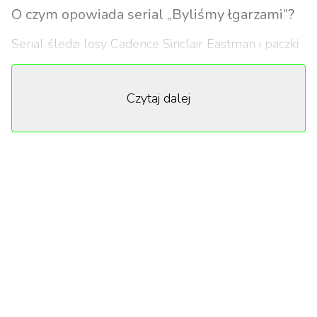
O czym opowiada serial „Byliśmy łgarzami”?
Serial śledzi losy Cadence Sinclair Eastman i paczki
jej najbliższych przyjaciół, zwanych Łgarzami,
podczas letnich wypadów na prywatną wyspę w
Czytaj dalej
Nowej Anglii należącą do dziadka głównej bohaterki.
Sinclairowie są amerykańską arystokracją słynącą z
dobrego stylu, bogactwa i godnych podziwu więzi
rodzinnych. Jednak po tajemniczym wypadku, który
na zawsze zmienia życie Cadence, wszyscy, w tym jej
ukochani Łgarze, wydają się mieć coś do ukrycia.
W rolę Cadence Sinclair Eastman wciela się Emily
Alyn Lind, znana z nowej „Plotkary”. Pozostałych