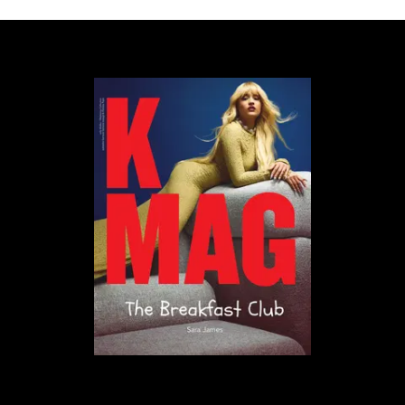
„Byliśmy łgarzami” – czy warto obejrzeć
serial?
W serialu towarzyszymy Cadence w odkrywaniu
tego, co wydarzyło się w noc wypadku. Z jednej
strony mamy więc retrospekcje, dzięki którym
poznajemy skomplikowane relacje członków
rodziny Sinclairów; z drugiej obserwujemy, jak Cady
próbuje poradzić sobie z traumą oraz przypomnieć
sobie, co się stało. Jeśli nie czytaliście książki, to
koniecznie uciekajcie od spoilerów, ponieważ
rozwiązanie zagadki jest zdecydowanie
najmocniejszym punktem historii!