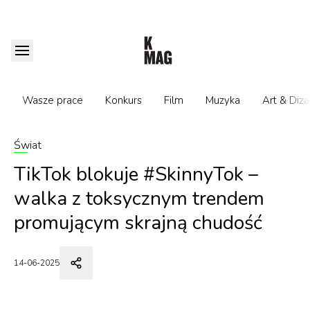
Wasze prace
Konkurs
Film
Muzyka
Art & Diza
Świat
TikTok blokuje #SkinnyTok –
walka z toksycznym trendem
promującym skrajną chudość
14-06-2025