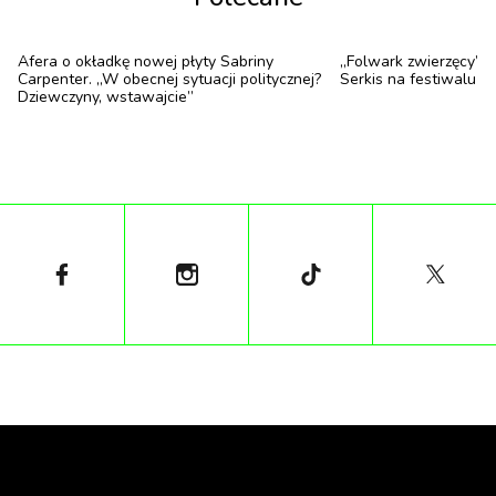
telefonu do organizacji wspierającej osoby z
zaburzeniami odżywiania oraz linki do sprawdzonych
Afera o okładkę nowej płyty Sabriny
„Folwark zwierzęcy” 
Carpenter. „W obecnej sytuacji politycznej?
Serkis na festiwalu
źródeł pomocy.
Dziewczyny, wstawajcie”