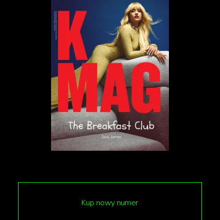
Skutki i zagrożenia trendu
Eksperci alarmują, że #SkinnyTok to nie tylko
niebezpieczny trend, ale wręcz promowanie
zaburzeń odżywiania. Dietetycy i psycholodzy
podkreślają, że gloryfikowanie ekstremalnej
chudości jako symbolu zdrowia czy dyscypliny jest
szkodliwe dla zdrowia fizycznego i psychicznego,
zwłaszcza młodych ludzi. Restrykcyjne diety mogą
Kup nowy numer
prowadzić do poważnych konsekwencji