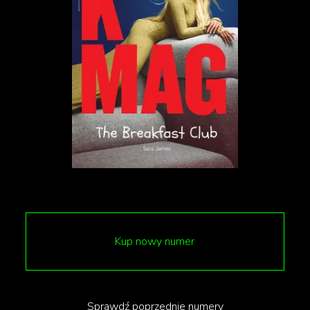
momencie przestaje jej to wystarczać i marzy o
miłości. W ten sam sposób użytkownicy aplikacji
randkowych są w stanie zapewnić sobie jedno-
nocną relację bez zobowiązań, kiedy tylko najdzie ich
na to ochota. Film powszechnie uznany jest za
sztukę cyberfeministyczną w sposób, w jaki traktuje
główne bohaterki. Reżyserka o filmie mówi tak:
„
»Teknolust« to historia współczesnego
Frankensteina z odwróconą płcią
”
Lynn
Kup nowy numer
Hershman Leeson.
Sprawdź poprzednie numery