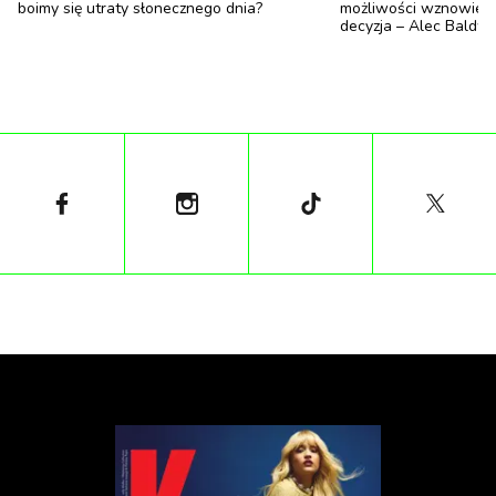
boimy się utraty słonecznego dnia?
możliwości wznowieni
decyzja – Alec Baldw
„
Myślę, że ten film jest nawet bardziej
istotny w dzisiejszych czasach niż kiedy go
tworzyliśmy
”
powiedziała Tilda Swinton dla
MoMA.
Aktorka w materiale MoMA zauważa paralelę
pomiędzy sytuacją Ruby, Olive i Marinne, a istotą
powszechnie używanych aplikacji randkowych. Ruby
uwodzi mężczyzn początkowo z czysto utylitarnych
pobudek dla własnych korzyści jednak w pewnym