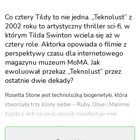
Co cztery Tildy to nie jedna. „Teknolust” z
2002 roku to artystyczny thriller sci-fi, w
którym Tilda Swinton wciela się aż w
cztery role. Aktorka opowiada o filmie z
perspektywy czasu dla internetowego
magazynu muzeum MoMA. Jak
ewoluował przekaz „Teknolust” przez
ostatnie dwie dekady?
Rosetta Stone jest technolożką biogenetyki, która
stworzyła trzy klony siebie – Ruby, Olive i Marinne.
Każda z nich na swój sposób manifestuje inne
aspekty osobowości Rosetty, zachowując przy tym
autonomię oraz pełnię własnego charakteru. Klony