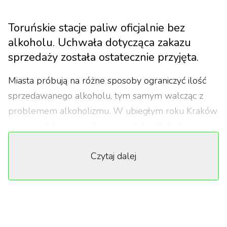
Toruńskie stacje paliw oficjalnie bez
alkoholu. Uchwała dotycząca zakazu
sprzedaży została ostatecznie przyjęta.
Miasta próbują na różne sposoby ograniczyć ilość
sprzedawanego alkoholu, tym samym walcząc z
problemem alkoholizmu. W ubiegłym roku Kraków
wprowadził nocny zakaz sprzedaży alkoholu w
mieście. Teraz Toruń zakazuje sprzedaży alkoholu
Czytaj dalej
na wszystkich stacjach benzynowych, choć
wysokoprocentowych napojów nie znajdziemy tam
od dawna. Zniknęły w 2017 roku.
Zakaz, ale nie całkowity