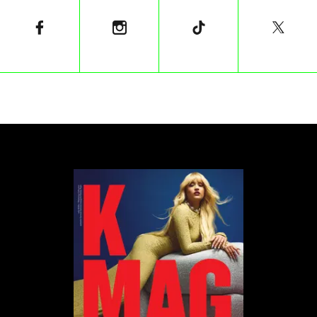
Wtedy Rada Miasta przyjęła uchwałę zakazującą
sprzedaż alkoholi powyżej 4,5%, z wyjątkiem piwa.
Wraz z uchwałą zniknęły one z półek na stacjach.
Jednak przez lata Urząd Miasta toczył sądową
batalię o utrzymanie zakazu. Zarzucano, że jest to
uchwała przekraczająca uprawnienia organu.
Wreszcie Naczelny Sąd Administracyjny podjął
decyzję i uznał samorządowy zakaz. Zakaz obejmuje
nie tylko sprzedaż, ale też spożywanie piw i
napojów posiadających więcej niż 4,5% zawartości
alkoholu.
Uchwała ma nie tylko spowodować mniejszy
dostęp do wysokoprocentowych alkoholi, jest