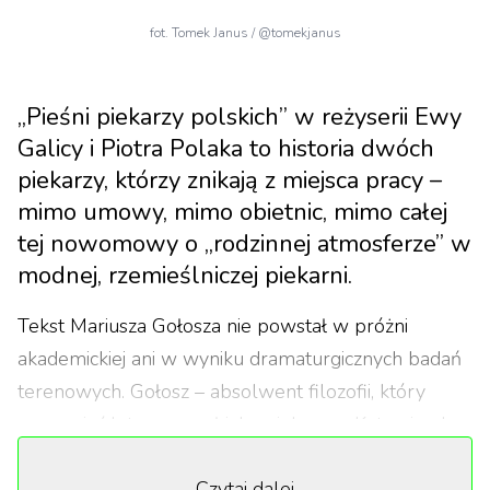
fot. Tomek Janus / @tomekjanus
„Pieśni piekarzy polskich” w reżyserii Ewy
Galicy i Piotra Polaka to historia dwóch
piekarzy, którzy znikają z miejsca pracy –
mimo umowy, mimo obietnic, mimo całej
tej nowomowy o „rodzinnej atmosferze” w
modnej, rzemieślniczej piekarni.
Tekst Mariusza Gołosza nie powstał w próżni
akademickiej ani w wyniku dramaturgicznych badań
terenowych. Gołosz – absolwent filozofii, który
przez pięć lat pracował jako piekarz w Katowicach,
Sopocie i Krakowie – przepuścił swoją frustrację
Czytaj dalej