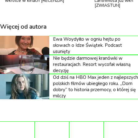
Pankowska.
wkrótce w kinach [RECENZJA]
Lanthimosa już wkrót
[ZWIASTUN]
Więcej od autora
Spektakl, który zadebiutował jako dyplom Klaudii
Ewa Woydyłło w ogniu hejtu po
słowach o Idze Świątek. Podcast
Gębskiej w Akademii Sztuk Teatralnych w Krakowie,
usunięty
zbierał nagrody na Warszawskich Spotkaniach
Nie będzie darmowej kranówki w
Teatralnych i Forum Młodej Reżyserii. Teraz dostaje
restauracjach. Resort wycofał własną
decyzję
drugą odsłonę w Nowym Teatrze – w wersji
Od dziś na HBO Max jeden z najlepszych
koncertowej, gdzie aktorzy na żywo tworzą ścieżkę
polskich filmów ubiegłego roku. „Dom
dobry” to historia przemocy, o której się
dźwiękową.
milczy
„
Przyznam, że jestem zachwycona tę formą.
Dosyć późno w naszym procesie tworzenia