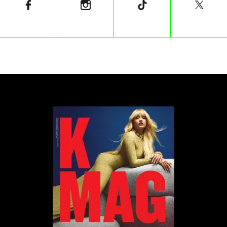
spektaklu doszliśmy do takiej estetyki,
natomiast mamy z tego wielką frajdę i mam
nadzieję, że przeniesie się ona także na
widzów. Jest na to duża szansa. Obecność
muzyki Borysa, w której wszyscy
zdążyliśmy się już zakochać, bardzo nas
niesie i podnosi jakość spektaklu, bo w sama
w sobie jest znakomitym materiałem dla
publiczności
”
kontynuuje aktorka.
W tej realizacji reżyserię dzielą Ewa Galica – młoda
twórczyni nagrodzona za spektakle „A ja żyję
bardzo” i „Minuta w Ciemności” – oraz Piotr Polak,
aktor związany z Nowym od 2011 roku, dla którego