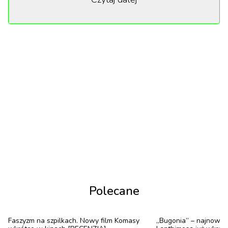
przez sitko zawodowej porażki i wycisnął tekst, który
brzmi jak raperski track nagrany o trzeciej nad
ranem, gdy mięśnie bolą od dźwigania mąki, a szef
właśnie wysłał kolejnego pasywno-agresywnego
SMS-a.
„
Obecność Mariusza w procesie tworzenia
spektaklu jest bardzo cenna. W trakcie
interpretacji tej historii, mogliśmy na bieżąco
weryfikować czy rzeczywiście trafiamy w
ranę, o której on opowiada. Mimo
humorystycznej otoczki, jest w spektaklu
Polecane
sporo goryczy, która myślę dotyczy
aktualnie wielu ludzi
”
mówi Ewelina
Faszyzm na szpilkach. Nowy film Komasy
„Bugonia” – najnowsz