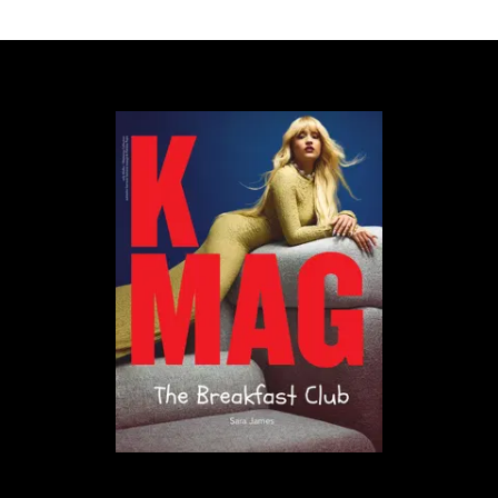
Zjawisko społeczne, którego termin został ukuty w
Australii i Nowej Zelandii w latach 80. XX wieku –
syndrom wysokiego maku – polega na poddawaniu
krytyce, niechęci lub atakom ze strony innych osób
wyróżniających się w jakiejś dziedzinie i budzących
niechęć przez swoje sukcesy. Jednak to nie tylko
zazdrość jest powodem tej niechęci, ale raczej fakt,
że sukces uwypukla ograniczenia innych.
W kontekście współczesnych realiów, dużej
rywalizacji i napędzonego wyścigu ludzi, nazwa
zjawiska to metafora wysokich maków jako symbol
jednostek wyróżniających się wzrostem i
osiągnięciami ponad innymi, a więc stających się
naturalnym celem krytyki i działań mających je