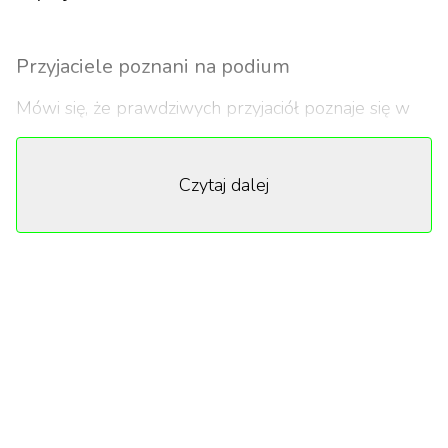
Przyjaciele poznani na podium
Mówi się, że prawdziwych przyjaciół poznaje się w
biedzie. A co, jeśli poznaje się ich dopiero w
sukcesie? Coraz większa samodzielność i dobrobyt
Czytaj dalej
rozwiązują wiele problemów pojedynczo, co zmienia
nie tylko nasze potrzeby życiowe, ale i towarzyskie.
Szukamy ludzi, którzy motywują nas do dalszej
pracy, potrafią wspólnie odetchnąć, ale też
świętować razem z nami. Jednocześnie odnalezienie
prawdziwej życzliwości i bliskich, którzy potrafią
cieszyć się z nami nawet wtedy, gdy powodzi nam
się lepiej niż im – to rzadkość. Współczesna presja
posiadania własnego „złotego jaja" i poczucie bycia