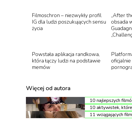
Jak się okazuje, słowa dotrzymała. Fiona Har
Filmoschron – niezwykły profil
„After t
giganta streamingowego o zniesławienie, wyw
IG dla ludzi poszukujących sensu
obsada w
jej praw do wizerunku. Kobieta obstawia przy
życia
Guadagni
„Challen
twierdzenia na jej temat.
Powstała aplikacja randkowa,
Platform
która łączy ludzi na podstawie
oficjalni
memów
pornogra
„
Mówiąc krótko Netflix i Gadd zniszczyl
Więcej od autora
10 najlepszych film
Rzecznik giganta streamingowego przekazał m
10 aktywistek, któr
11 wciągających film