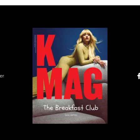
i oraz prawa Richarda Gadda do opowiedzenia swoje
er