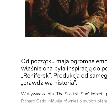
Od początku maja ogromne emocj
właśnie ona była inspiracją do p
„Reniferek”. Produkcja od same
„prawdziwa historia”.
W wywiadzie dla „The Scottish Sun” kobieta po
Richard Gadd. Mówiła również o swoich plana