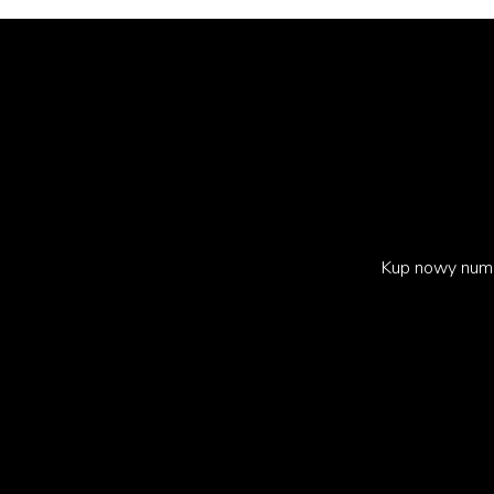
„
Będziemy zaciekle bronić tej kwesti
historii
”
poinformował.
Kup nowy num