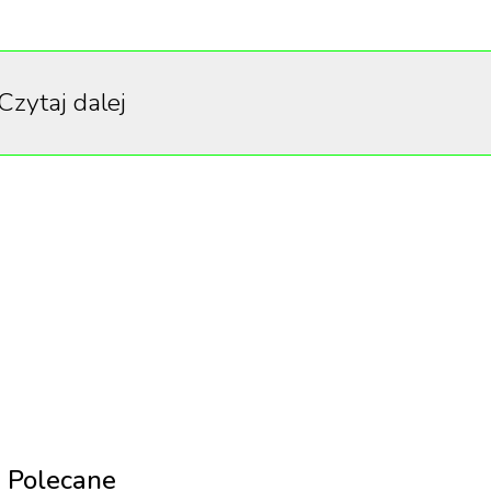
ieważ jest to przedstawione jako część prawdziwe
Czytaj dalej
walizację. Chyba będę musiała zrobić to sama. Jeste
ięć i umiem zapamiętać naprawdę duże fragmenty
ajlepszych uczniów
”
stwierdziła.
wizyjnej rozmowy z Piersem Morganem, kontrowersyjny
to, że wciąż rozważa pozwanie giganta streamingowego.
ko prawdziwą historię, a to nieprawda. On kłamie, oni kła
Polecane