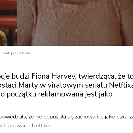
mat. pras. Netflix
e budzi Fiona Harvey, twierdząca, że t
ostaci Marty w viralowym serialu Netflix
go początku reklamowana jest jako
wiedziała, że nie dopuściła się zachowań, o jakie oskarża
ch pozwania Netflixa.