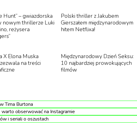
vey pozwała Netflixa na 170 milionów dolarów, oskarżają
he Hunt” – gwiazdorska
Polski thriller z Jakubem
ołanie rozstroju emocjonalnego, zaniedbanie i naruszeni
 nowym thrillerze Luki
Gierszałem międzynarodowym
 tym, że w serialu „Reniferek” padły nieprawdziwe
no, reżysera
hitem Netflixa!
gers”
a X Elona Muska
Międzynarodowy Dzień Seksu:
e zezwala na treści
10 najbardziej prowokujących
ficzne
filmów
i jej reputacją, wizerunek i jej życie
”
głosi pozew.
ów Tima Burtona
ediom, że Netflix jest gotowy na batalię sądową.
e warto obserwować na Instagramie
ów i seriali o oszustach