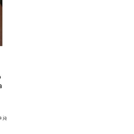
o
a
 ją