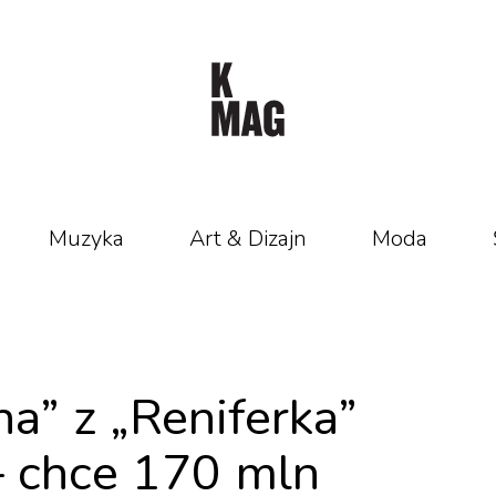
Muzyka
Art & Dizajn
Moda
a” z „Reniferka”
– chce 170 mln