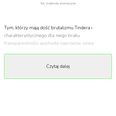
fot. materiały promocyjne
Tym, którzy mają dość brutalizmu Tindera i
charakterystycznego dla niego braku
transparentności wychodzi naprzeciw nowa
aplikacja, która zrewolucjonizuje podejście do
randkowania w dobie pandemii.
Czytaj dalej
Obecnie niekwestionowanym liderem wśród
aplikacji randkowych jest Tinder. Zrzeszające ponad
50 milionów użytkowników wirtualne narzędzie do
nawiązywania romantycznych znajomości wreszcie
doczekało się godnego następcy. Snack posiada
jedną istotną funkcję, której brak starszym apkom