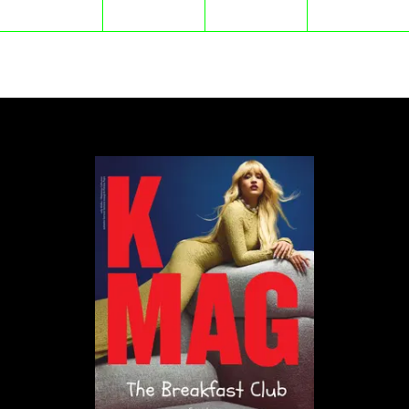
„
– „Pewnego dnia, kiedy przeglądałam
filmiki na TikToku, zauważyłam na swoim
feedzie profile o randkowym charakterze.
Wtedy mnie olśniło. Zdałam sobie sprawę,
że ludzie próbują randkować na TikToku,
który ewidentnie nie był do tego
stworzony
”
powiedziała Kaplan.
TikTok nie oferuje narzędzi, dzięki którym można
określić status towarzyski, wiek i miejsce
zamieszkania użytkowników. Aplikacja nie umożliwia
również kontaktu za pomocą prywatnych