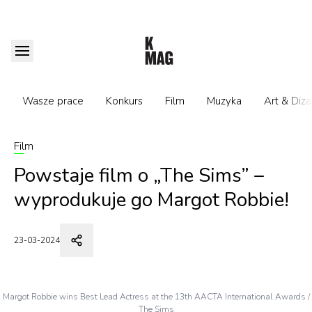
Wasze prace
Konkurs
Film
Muzyka
Art & Diza
Film
Powstaje film o „The Sims” –
wyprodukuje go Margot Robbie!
23-03-2024
Margot Robbie wins Best Lead Actress at the 13th AACTA International Awards /
The Sims