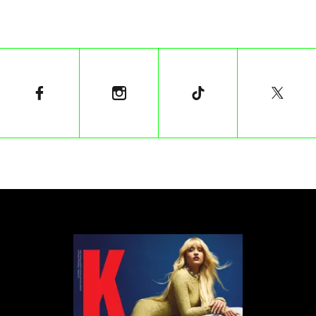
Trudno nie poczuć ukłucia zazdrości, gdy ktoś w
twoim wieku kupuje nowy dom w Los Angeles albo
zostaje zasypany kolejną porcją paczek PR, pełnych
kosmetyków i ubrań, o których możesz tylko
marzyć. Każdego dnia obserwujemy wachlarz
możliwości i materialnych dobroci, których sami
pragniemy.