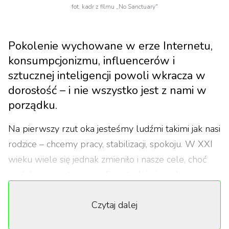
fot. kadr z filmu „No Sanctuary"
Pokolenie wychowane w erze Internetu,
konsumpcjonizmu, influencerów i
sztucznej inteligencji powoli wkracza w
dorosłość – i nie wszystko jest z nami w
porządku.
Na pierwszy rzut oka jesteśmy ludźmi takimi jak nasi
rodzice – chcemy pracy, stabilizacji, spokoju. W XXI
wieku wiele się jednak zmieniło i nasze cele, choć
podobne, oparte są na diametralnie innych
warunkach.
Czytaj dalej
Dla wielu dwudziestokilkulatków nowy dzień
zaczyna się od przeglądania maili z odrzuceniem z