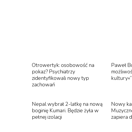
Otrowertyk: osobowość na
Paweł B
pokaz? Psychiatrzy
możliwoś
zidentyfikowali nowy typ
kultury«
zachowań
Nepal wybrał 2-latkę na nową
Nowy ka
boginię Kumari. Będzie żyła w
Muzyczn
pełnej izolacji
zapiera 