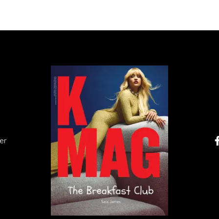
ługich obradach, które odbyły się w nocy z 20 na 21
 Jeden z ekspertów, Marcin Majchrowski z Programu II
ica Lu w następujący sposób:
er
skoczenie. Nie można mówić o zachwycie, dlatego
a, osobista, wyrafinowana, to jednak w tym roku - 
ię 10 lat temu - skręciła w inną stronę, jego
wskie. Pamiętamy poziom tamtego konkursu sprzed