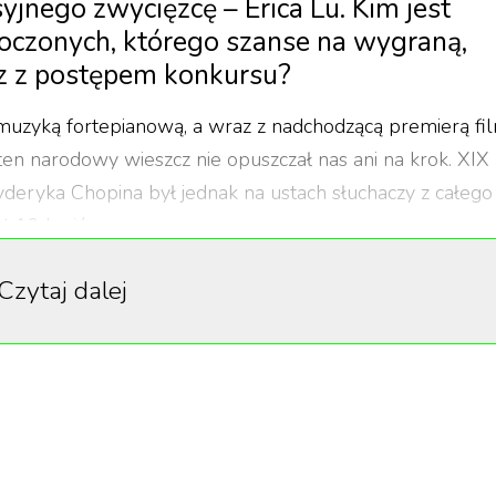
jnego zwycięzcę – Erica Lu. Kim jest
oczonych, którego szanse na wygraną,
z z postępem konkursu?
muzyką fortepianową, a wraz z nadchodzącą premierą fi
ten narodowy wieszcz nie opuszczał nas ani na krok. XIX
deryka Chopina był jednak na ustach słuchaczy z całego
ż 19 krajów.
aździernika, a w finałach wystąpiło 11 najwyżej oceniony
Czytaj dalej
rytem był Piotr Alexewicz – dwukrotny zwycięzca
 latach 2017 i 2020. Po pierwszych etapach Eric Lu
dnak z biegiem konkursu jego pozycja zaczęła tracić na si