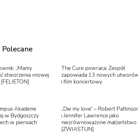
Polecane
ownik: „Mamy
The Cure powraca. Zespół
ć stworzenia »nowej
zapowiada 13 nowych utworó
” [FELIETON]
i film koncertowy
mpus Akademii
„Die my love” – Robert Pattinso
ej w Bydgoszczy
i Jennifer Lawrence jako
dech w piersiach
niezrównoważone małżeństwo
[ZWIASTUN]