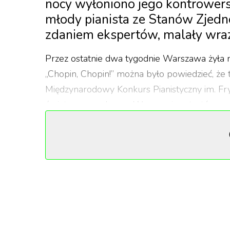
nocy wyłoniono jego kontrowersy
młody pianista ze Stanów Zjedn
zdaniem ekspertów, malały wra
Przez ostatnie dwa tygodnie Warszawa żyła 
„Chopin, Chopin!” można było powiedzieć, że 
Międzynarodowy Konkurs Pianistyczny im. Fry
świata, gromadząc w Warszawie artystów z a
Przesłuchania do konkursu rozpoczęły się 3 p
pianistów. Wśród Polaków największym fawo
Ogólnopolskiego Konkursu Chopinowskiego w
również wyłonił się jako jeden z faworytów, je